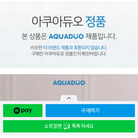
구매하기
쇼핑할땐
톡톡하세요