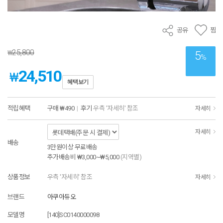
공유
찜
25,800
₩
5
%
24,510
₩
혜택보기
적립혜택
구매
₩490
|
후기
우측 '자세히' 참조
자세히
자세히
배송
3만원이상 무료배송
추가배송비
₩3,000~₩5,000
(지역별)
상품정보
우측 '자세히' 참조
자세히
브랜드
아쿠아듀오
모델명
[140]SC0140000098