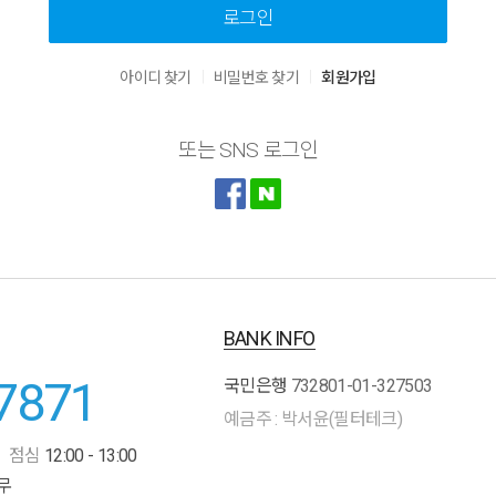
로그인
|
|
아이디 찾기
비밀번호 찾기
회원가입
또는 SNS 로그인
BANK INFO
7871
국민은행
732801-01-327503
예금주 : 박서윤(필터테크)
점심
12:00 - 13:00
무