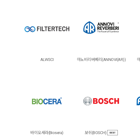
ALWSCI
아노비리버베리(ANNOVI(AR))
아
바이오세라(Biosera)
보쉬(BOSCH)