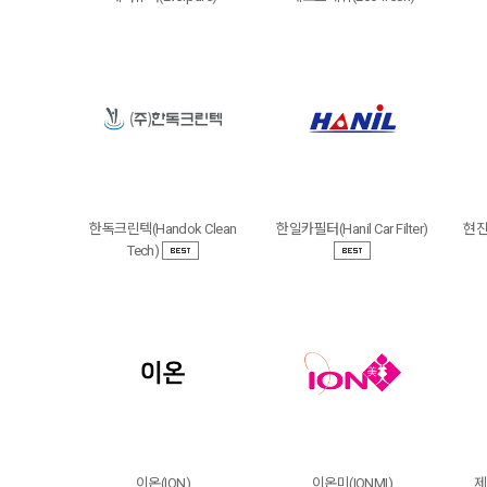
한독크린텍(Handok Clean
한일카필터(Hanil Car Filter)
현진정
Tech)
이온(ION)
이온미(IONMI)
제