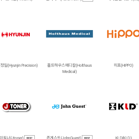
밀(Hyunjin Precision)
홀트하우스메디칼(Holthaus
히포(HIPPO)
Medical)
이토너(Jtoner)
존게스트(JohnGuest)
KLD(KLD)