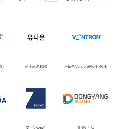
S)
유니온(UNION)
본트론(Vontron)(VONTRON)
주노(Zoono)
동양이노텍