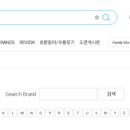
BRANDS
REVIEW
호환필터/부품찾기
도면게시판
Search Brand
검색
K
L
M
N
O
P
R
S
T
U
V
W
Y
Z