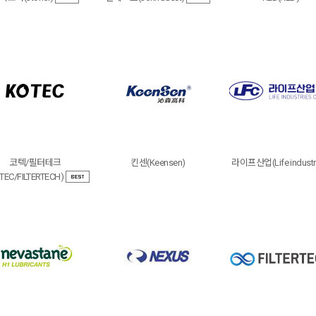
코텍/필터테크
킨센(Keensen)
라이프산업(Life industr
TEC/FILTERTECH)