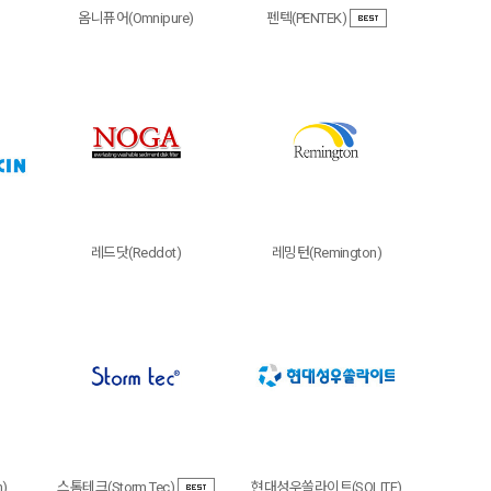
옴니퓨어(Omnipure)
펜텍(PENTEK)
레드닷(Reddot)
레밍턴(Remington)
)
스톰테크(Storm Tec)
현대성우쏠라이트(SOLITE)