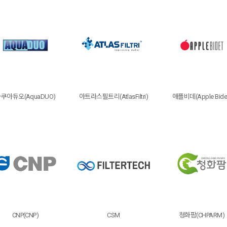
쿠아듀오(AquaDUO)
아트라스필트리(AtlasFiltri)
애플비데(Apple Bide
CNP(CNP)
CSM
청화팜(CHPARM)