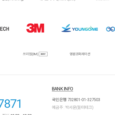
쓰리엠(3M)
영원코퍼레이션
BANK INFO
7871
국민은행
732801-01-327503
예금주 : 박서윤(필터테크)