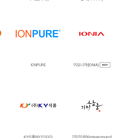
IONPURE
이오니아(IONIA)
KY식품(KY FOOD)
기미상궁(Kimisanggung)