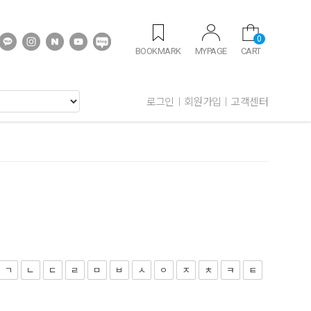
0
BOOKMARK
MYPAGE
CART
로그인
회원가입
고객센터
ㄱ
ㄴ
ㄷ
ㄹ
ㅁ
ㅂ
ㅅ
ㅇ
ㅈ
ㅊ
ㅋ
ㅌ