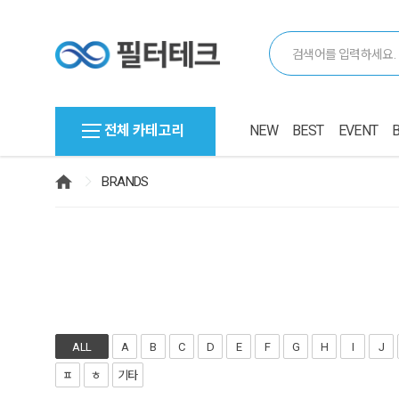
전체 카테고리
NEW
BEST
EVENT
BRANDS
ALL
A
B
C
D
E
F
G
H
I
J
ㅍ
ㅎ
기타