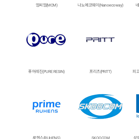
엠씨엠(MCM)
나노에코웨이(Nanoecoway)
네
퓨어레진(PURE RESIN)
프리츠(PRITT)
피코
루헨스(RUHENS)
SKOOCOM
삼양