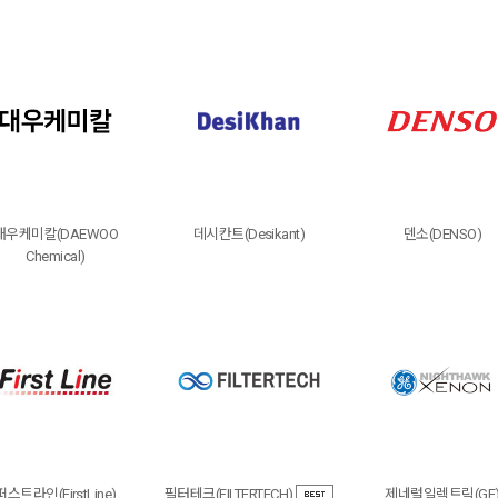
대우케미칼(DAEWOO
데시칸트(Desikant)
덴소(DENSO)
Chemical)
퍼스트라인(FirstLine)
필터테크(FILTERTECH)
제네럴일렉트릭(GE