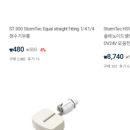
ST-300 StormTec Equal straight fitting 1/4:1/4
StormTec H
정수기부품
솔레노이드밸브 A
DV24V 모음
480
500
₩
4
%
₩
8,740
₩
₩
구매
2,982
후기
19
구매
355
후기
6