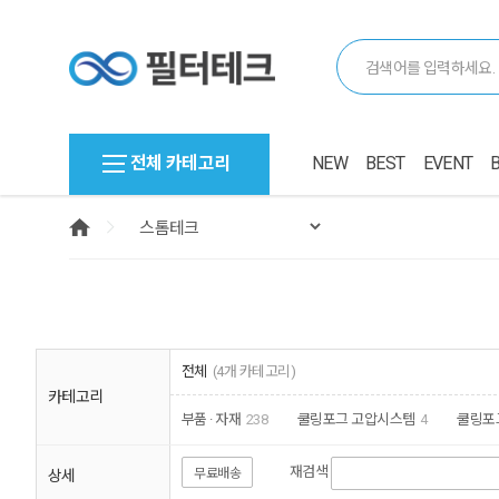
전체 카테고리
NEW
BEST
EVENT
전체
(4개 카테고리)
카테고리
부품 · 자재
238
쿨링포그 고압시스템
4
쿨링포
재검색
무료배송
상세