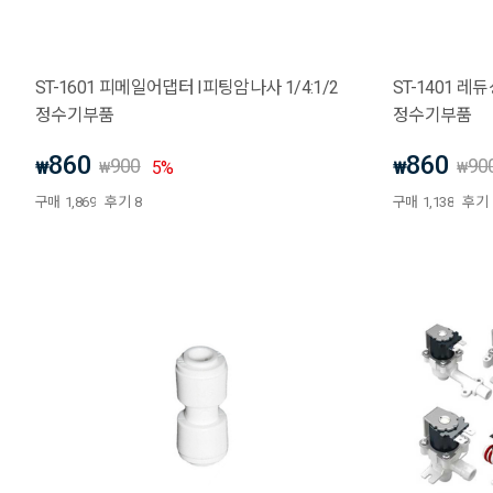
ST-1601 피메일어댑터 I피팅암나사 1/4:1/2
ST-1401 레
정수기부품
정수기부품
860
860
900
90
₩
5
%
₩
₩
₩
구매
1,869
후기
8
구매
1,138
후기