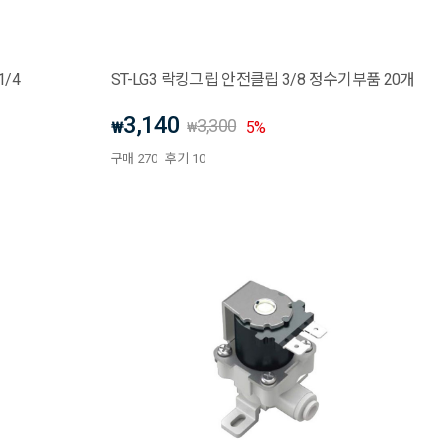
1/4
ST-LG3 락킹그립 안전클립 3/8 정수기부품 20개
3,140
3,300
₩
5
%
₩
구매
270
후기
10