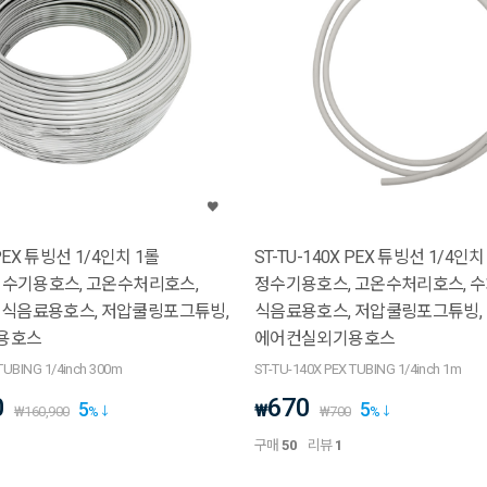
튜빙선 1/4인치 1롤
ST-TU-140X PEX 튜빙선 1/4인치 길이1m -
정수기용호스, 고온수처리호스, 
 식음료용호스, 저압쿨링포그튜빙,
식음료용호스, 저압쿨링포그튜빙,
용호스
에어컨실외기용호스
TUBING 1/4inch 300m
ST-TU-140X PEX TUBING 1/4inch 1m
0
670
5
5
₩
₩
160,900
%
₩
700
%
구매
50
리뷰
1