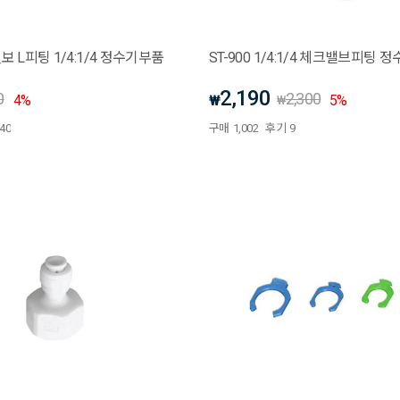
엘보 L피팅 1/4:1/4 정수기부품
ST-900 1/4:1/4 체크밸브피팅
2,190
0
2,300
4
%
₩
5
%
₩
40
구매
1,002
후기
9