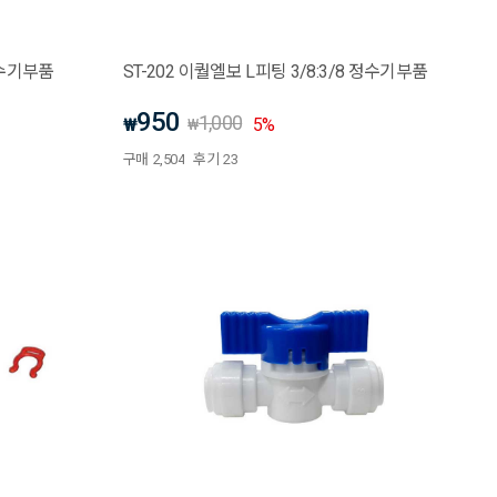
 정수기부품
ST-202 이퀄엘보 L피팅 3/8:3/8 정수기부품
950
1,000
₩
5
%
₩
구매
2,504
후기
23