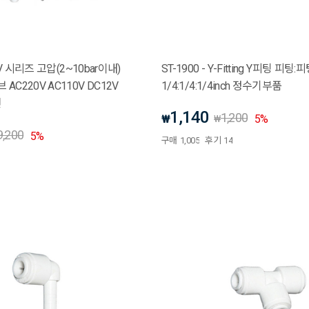
SV 시리즈 고압(2~10bar이내)
ST-1900 - Y-Fitting Y피팅 피팅
C220V AC110V DC12V
1/4:1/4:1/4inch 정수기부품
전
1,140
1,200
₩
5
%
₩
9,200
5
%
구매
1,005
후기
14