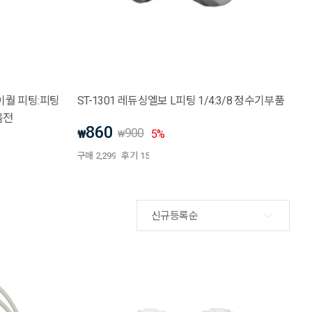
피팅이퀄 피팅:피팅
ST-1301 레듀싱엘보 L피팅 1/4:3/8 정수기부품
모음전
860
900
₩
5
%
₩
구매
2,299
후기
15
신규등록순