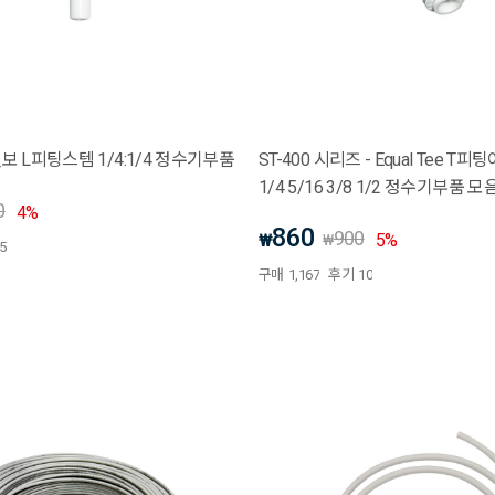
엘보 L피팅스템 1/4:1/4 정수기부품
ST-400 시리즈 - Equal Tee T
1/4 5/16 3/8 1/2 정수기부품 
0
4
%
860
900
₩
5
%
₩
5
구매
1,167
후기
10