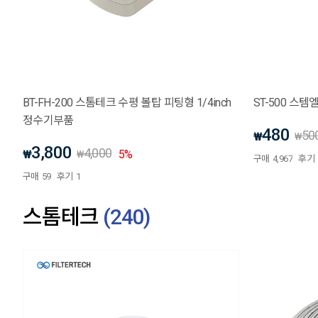
BT-FH-200 스톰테크 수평 볼탑 피팅형 1/4inch
ST-500 스템
정수기부품
480
50
₩
₩
3,800
4,000
₩
5
%
₩
구매
4,967
후기
구매
59
후기
1
스톰테크
(
240
)