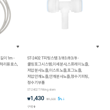
ST-2402 T피팅스템 3/8:3/8:3/8 -
수처리용호스,
쿨링포그시스템,미세분사,스프레이노즐,
저압분사노즐,미스트노즐,포그노즐,
저압안개노즐,안개분사노즐,정수기피팅,
정수기부품
ST-2402 T Fitting stem
1,430
5
₩
₩
1,500
%
구매
9