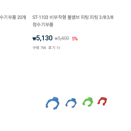
정수기부품 20개
ST-1103 비부착형 볼밸브 피팅:피팅 3/8:3/8
정수기부품
5,130
5,400
₩
5
%
₩
구매
798
후기
15