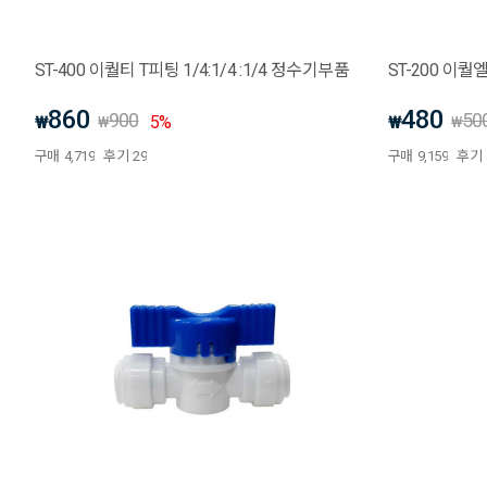
ST-400 이퀄티 T피팅 1/4:1/4 :1/4 정수기부품
ST-200 이퀄
860
480
900
50
₩
5
%
₩
₩
₩
구매
4,719
후기
29
구매
9,159
후기