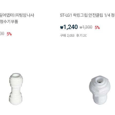
피메일어댑터 I피팅암나사
ST-LG1 락킹그립 안전클립 1/4 
P) 정수기부품
1,240
1,300
₩
5
%
₩
000
5
%
구매
2,053
후기
20