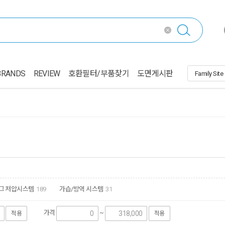
BRANDS
REVIEW
호환필터/부품찾기
도면게시판
그 저압시스템
189
가습/방역 시스템
31
가격
~
적용
적용