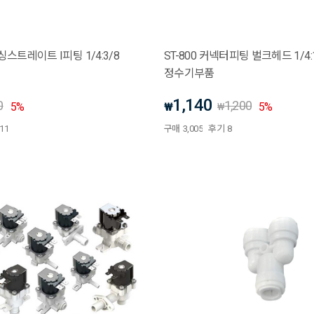
듀싱스트레이트 I피팅 1/4:3/8
ST-800 커넥터피팅 벌크헤드 1/4:
정수기부품
1,140
0
1,200
5
%
₩
5
%
₩
11
구매
3,005
후기
8