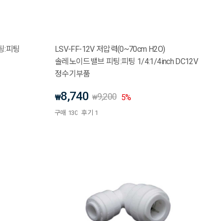
:피팅:피팅
LSV-FF-12V 저압력(0~70cm H2O)
솔레노이드밸브 피팅:피팅 1/4:1/4inch DC12V
정수기부품
8,740
9,200
₩
5
%
₩
구매
130
후기
1