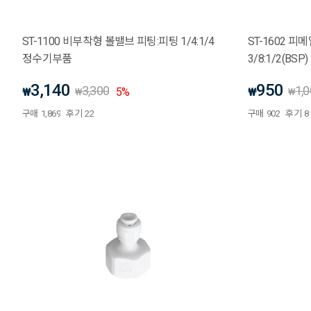
ST-1100 비부착형 볼밸브 피팅:피팅 1/4:1/4
ST-1602 
정수기부품
3/8:1/2(BS
3,140
950
3,300
1,
₩
5
%
₩
₩
₩
구매
1,869
후기
22
구매
902
후기
8