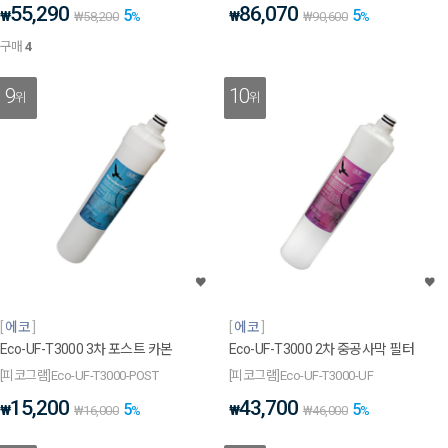
55,290
86,070
5
5
₩
₩
₩
58,200
%
₩
90,600
%
구매
4
9
10
위
위
에코
에코
Eco-UF-T3000 3차 포스트 카본
Eco-UF-T3000 2차 중공사막 필터
[피코그램]Eco-UF-T3000-POST
[피코그램]Eco-UF-T3000-UF
15,200
43,700
5
5
₩
₩
₩
16,000
%
₩
46,000
%