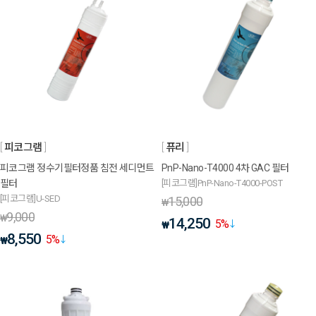
피코그램
퓨리
피코그램 정수기필터정품 침전 세디먼트
PnP-Nano-T4000 4차 GAC 필터
필터
[피코그램]PnP-Nano-T4000-POST
[피코그램]U-SED
15,000
₩
9,000
₩
14,250
5
%
₩
8,550
5
%
₩