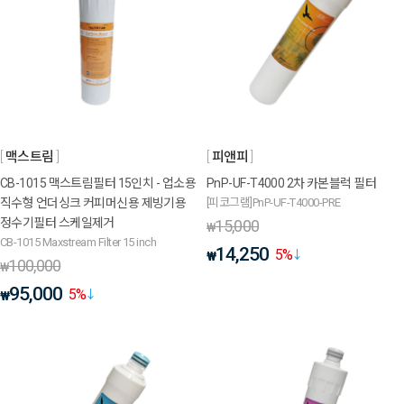
맥스트림
피앤피
CB-1015 맥스트림필터 15인치 - 업소용
PnP-UF-T4000 2차 카본블럭 필터
직수형 언더싱크 커피머신용 제빙기용
[피코그램]PnP-UF-T4000-PRE
정수기필터 스케일제거
15,000
₩
CB-1015 Maxstream Filter 15 inch
14,250
5
%
₩
100,000
₩
95,000
5
%
₩