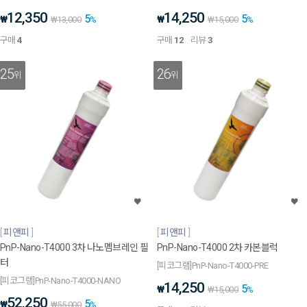
12,350
14,250
5
5
₩
₩
₩
13,000
%
₩
15,000
%
구매
4
구매
12
리뷰
3
25
26
위
위
피앤피
피앤피
PnP-Nano-T4000 3차 나노멤브레인 필
PnP-Nano-T4000 2차 카본블럭
터
[피코그램]PnP-Nano-T4000-PRE
[피코그램]PnP-Nano-T4000-NANO
14,250
5
₩
₩
15,000
%
52,250
5
₩
₩
55,000
%