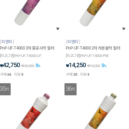
피앤피
피앤피
PnP-UF-T4000 3차 중공사막 필터
PnP-UF-T4000 2차 카본블럭 필터
[피코그램]PnP-UF-T4000-UF
[피코그램]PnP-UF-T4000-PRE
42,750
14,250
5
5
₩
₩
₩
45,000
%
₩
15,000
%
구매
66
리뷰
5
구매
20
리뷰
3
35
36
위
위