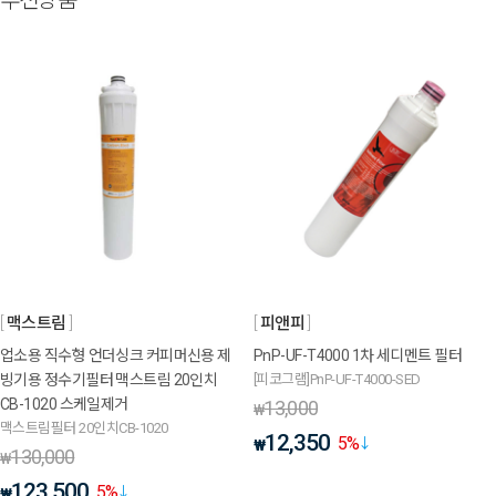
추천상품
맥스트림
피앤피
업소용 직수형 언더싱크 커피머신용 제
PnP-UF-T4000 1차 세디멘트 필터
빙기용 정수기필터 맥스트림 20인치
[피코그램]PnP-UF-T4000-SED
CB-1020 스케일제거
13,000
₩
맥스트림필터 20인치CB-1020
12,350
5
%
₩
130,000
₩
123,500
5
%
₩