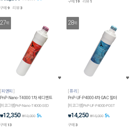
구매
19
리뷰
1
구매
9
리뷰
3
27
28
위
위
피앤피
퓨리
PnP-Nano-T4000 1차 세디멘트
PnP-UF-P4000 4차 GAC 필터
[피코그램]PnP-Nano-T4000-SED
[피코그램]PnP-UF-P4000-POST
12,350
14,250
5
5
₩
₩
₩
13,000
%
₩
15,000
%
구매
13
구매
3