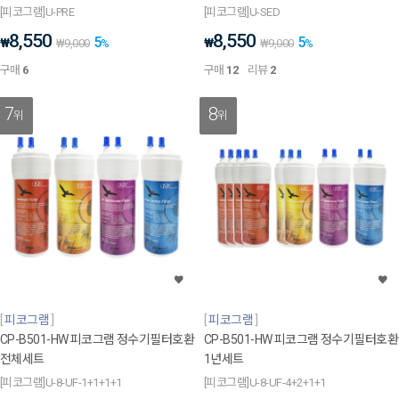
[피코그램]U-PRE
[피코그램]U-SED
8,550
8,550
5
5
₩
₩
₩
9,000
%
₩
9,000
%
구매
6
구매
12
리뷰
2
7
8
위
위
피코그램
피코그램
CP-B501-HW 피코그램 정수기필터호환
CP-B501-HW 피코그램 정수기필터호환
전체세트
1년세트
[피코그램]U-8-UF-1+1+1+1
[피코그램]U-8-UF-4+2+1+1