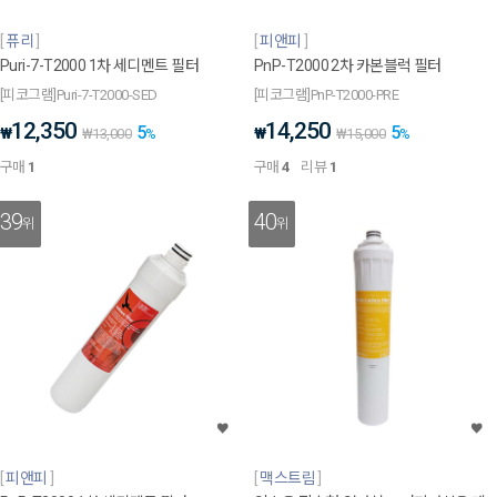
퓨리
피앤피
Puri-7-T2000 1차 세디멘트 필터
PnP-T2000 2차 카본블럭 필터
[피코그램]Puri-7-T2000-SED
[피코그램]PnP-T2000-PRE
12,350
14,250
5
5
₩
₩
₩
13,000
%
₩
15,000
%
구매
1
구매
4
리뷰
1
39
40
위
위
피앤피
맥스트림