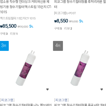
업소용 직수형 언더싱크 커피머신용 제
피코그램 정수기필터정품 후처리카본 필
빙기용 정수기필터 맥스트림 15인치 CT-
터
1015
[피코그램]U-POST
맥스트림필터 15인치CT-1015
8,550
5
₩
₩
9,000
%
85,500
5
₩
₩
90,000
%
구매
5
리뷰
2
구매
3
리뷰
1
3
4
위
위
피코그램
피코그램
피코그램 정수기필터정품 나노 멤브레인
피코그램 정수기필터정품 중공사막 필터