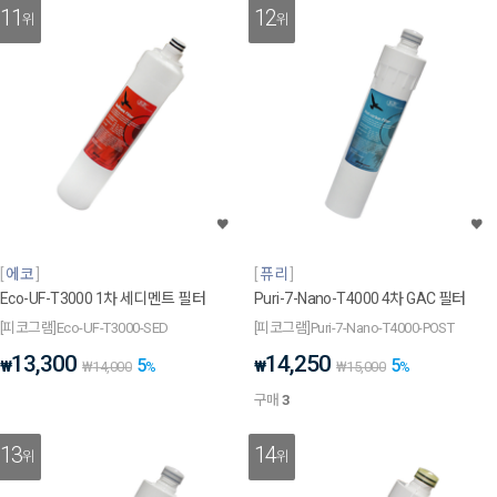
11
12
위
위
에코
퓨리
Eco-UF-T3000 1차 세디멘트 필터
Puri-7-Nano-T4000 4차 GAC 필터
[피코그램]Eco-UF-T3000-SED
[피코그램]Puri-7-Nano-T4000-POST
13,300
14,250
5
5
₩
₩
₩
14,000
%
₩
15,000
%
구매
3
13
14
위
위