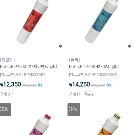
피앤피
퓨리
PnP-UF-P4000 1차 세디멘트 필터
PnP-UF-T4000 4차 GAC 필터
[피코그램]PnP-UF-P4000-SED
[피코그램]PnP-UF-T4000-POST
12,350
14,250
5
5
₩
₩
₩
13,000
%
₩
15,000
%
구매
7
구매
11
리뷰
2
33
34
위
위