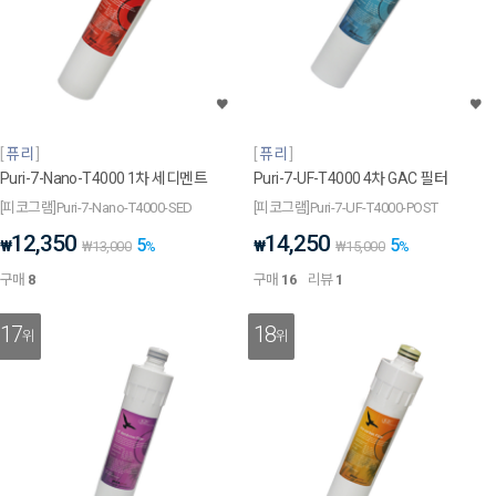
퓨리
퓨리
Puri-7-Nano-T4000 1차 세디멘트
Puri-7-UF-T4000 4차 GAC 필터
[피코그램]Puri-7-Nano-T4000-SED
[피코그램]Puri-7-UF-T4000-POST
12,350
14,250
5
5
₩
₩
₩
13,000
%
₩
15,000
%
구매
8
구매
16
리뷰
1
17
18
위
위