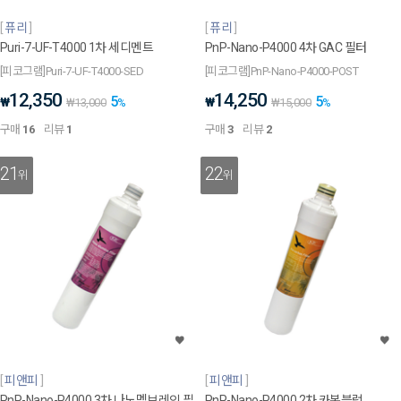
퓨리
퓨리
Puri-7-UF-T4000 1차 세디멘트
PnP-Nano-P4000 4차 GAC 필터
[피코그램]Puri-7-UF-T4000-SED
[피코그램]PnP-Nano-P4000-POST
12,350
14,250
5
5
₩
₩
₩
13,000
%
₩
15,000
%
구매
16
리뷰
1
구매
3
리뷰
2
21
22
위
위
피앤피
피앤피
PnP-Nano-P4000 3차 나노멤브레인 필
PnP-Nano-P4000 2차 카본블럭