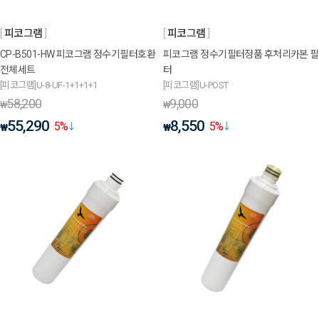
피코그램
피코그램
CP-B501-HW 피코그램 정수기필터호환
피코그램 정수기필터정품 후처리카본 필
전체세트
터
[피코그램]U-8-UF-1+1+1+1
[피코그램]U-POST
58,200
9,000
₩
₩
55,290
8,550
5
%
5
%
₩
₩