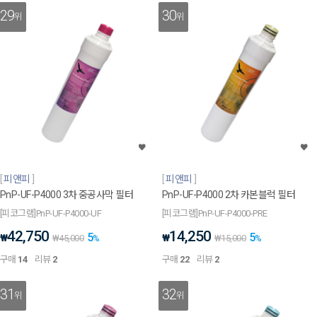
29
30
위
위
피앤피
피앤피
PnP-UF-P4000 3차 중공사막 필터
PnP-UF-P4000 2차 카본블럭 필터
[피코그램]PnP-UF-P4000-UF
[피코그램]PnP-UF-P4000-PRE
42,750
14,250
5
5
₩
₩
₩
45,000
%
₩
15,000
%
구매
14
리뷰
2
구매
22
리뷰
2
31
32
위
위