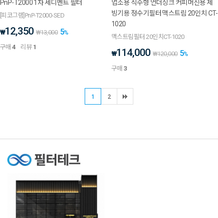
PnP-T2000 1차 세디멘트 필터
업소용 직수형 언더싱크 커피머신용 제
빙기용 정수기필터 맥스트림 20인치 CT-
[피코그램]PnP-T2000-SED
1020
12,350
5
₩
₩
13,000
%
맥스트림필터 20인치CT-1020
구매
4
리뷰
1
114,000
5
₩
₩
120,000
%
구매
3
1
2