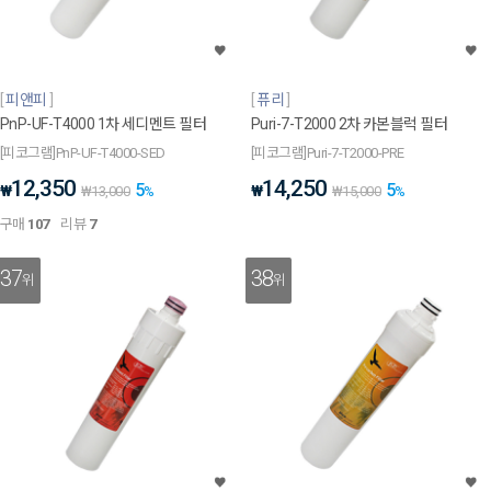
피앤피
퓨리
PnP-UF-T4000 1차 세디멘트 필터
Puri-7-T2000 2차 카본블럭 필터
[피코그램]PnP-UF-T4000-SED
[피코그램]Puri-7-T2000-PRE
12,350
14,250
5
5
₩
₩
₩
13,000
%
₩
15,000
%
구매
107
리뷰
7
37
38
위
위