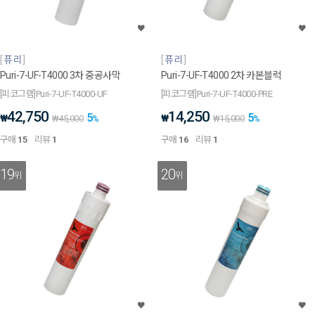
퓨리
퓨리
Puri-7-UF-T4000 3차 중공사막
Puri-7-UF-T4000 2차 카본블럭
[피코그램]Puri-7-UF-T4000-UF
[피코그램]Puri-7-UF-T4000-PRE
42,750
14,250
5
5
₩
₩
₩
45,000
%
₩
15,000
%
구매
15
리뷰
1
구매
16
리뷰
1
19
20
위
위