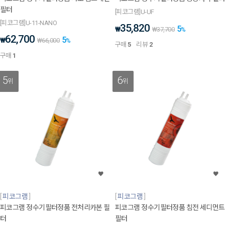
필터
[피코그램]U-UF
[피코그램]U-11-NANO
35,820
5
₩
₩
37,700
%
62,700
5
₩
₩
66,000
%
구매
5
리뷰
2
구매
1
5
6
위
위
피코그램
피코그램
피코그램 정수기필터정품 전처리카본 필
피코그램 정수기필터정품 침전 세디먼트
터
필터