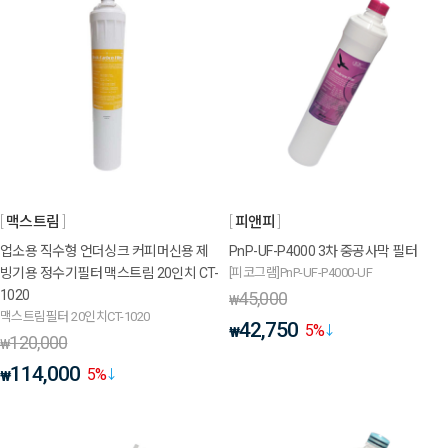
맥스트림
피앤피
업소용 직수형 언더싱크 커피머신용 제
PnP-UF-P4000 3차 중공사막 필터
빙기용 정수기필터 맥스트림 20인치 CT-
[피코그램]PnP-UF-P4000-UF
1020
45,000
₩
맥스트림필터 20인치CT-1020
42,750
5
%
₩
120,000
₩
114,000
5
%
₩