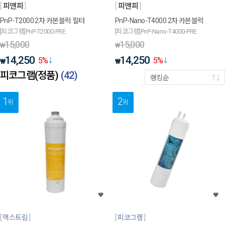
피앤피
피앤피
PnP-T2000 2차 카본블럭 필터
PnP-Nano-T4000 2차 카본블럭
[피코그램]PnP-T2000-PRE
[피코그램]PnP-Nano-T4000-PRE
15,000
15,000
₩
₩
14,250
14,250
5
%
5
%
₩
₩
피코그램(정품)
(
42
)
랭킹순
1
2
위
위
맥스트림
피코그램