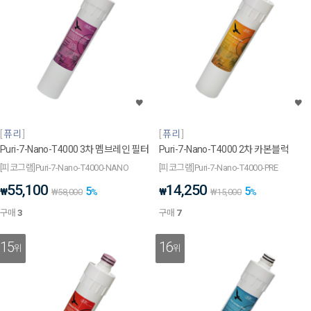
퓨리
퓨리
Puri-7-Nano-T4000 3차 멤브레인 필터
Puri-7-Nano-T4000 2차 카본블럭
[피코그램]Puri-7-Nano-T4000-NANO
[피코그램]Puri-7-Nano-T4000-PRE
55,100
14,250
5
5
₩
₩
₩
58,000
%
₩
15,000
%
구매
3
구매
7
15
16
위
위