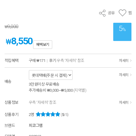
공유
찜
9,000
₩
5
%
8,550
₩
혜택보기
적립혜택
구매
₩171
|
후기
우측 '자세히' 참조
자세히
자세히
배송
3만원이상 무료배송
추가배송비
₩3,000~₩5,000
(지역별)
상품정보
우측 '자세히' 참조
자세히
상품후기
2
명
(
5
/5)
브랜드
피코그램