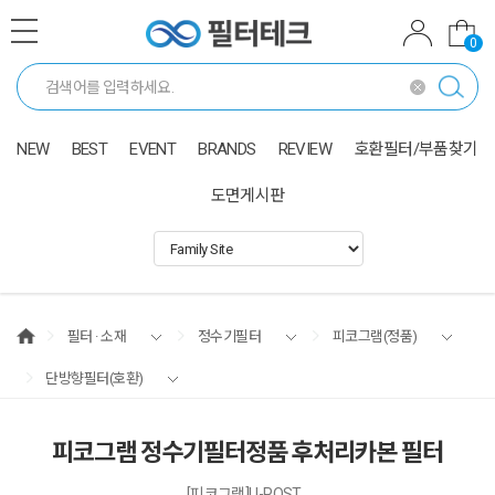
0
NEW
BEST
EVENT
BRANDS
REVIEW
호환필터/부품찾기
도면게시판
필터 · 소재
정수기필터
피코그램(정품)
단방향필터(호환)
피코그램 정수기필터정품 후처리카본 필터
[피코그램]U-POST