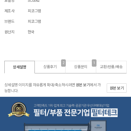
모델명
SC0062
제조사
피코그램
브랜드
피코그램
원산지
한국
2
1
상품후기
상품문의
교환/반품/
배송
상세설명
상세설명 이미지를 자유롭게 확대/축소하시려면
원본 보기
에서 가
원본 보기
능합니다.