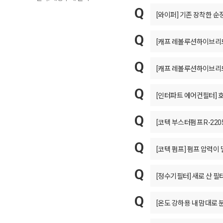
[와이퍼] 기존 장착한 
[캐프 레볼루션하이브리드
[캐프 레볼루션하이브리드
[인터파트 에어컨필터] 
[코텍 부스터펌프 R-2205
[코텍 펌프] 펌프 압력이
[정수기필터] 새로 산 필
[온도 강하용 내 맘대로