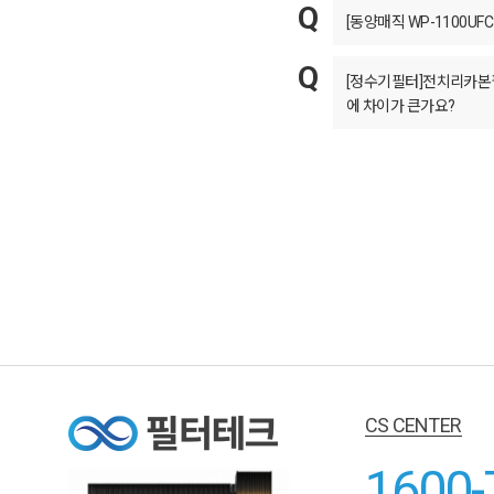
[동양매직 WP-1100U
[정수기필터]전치리카본필
에 차이가 큰가요?
CS CENTER
1600-