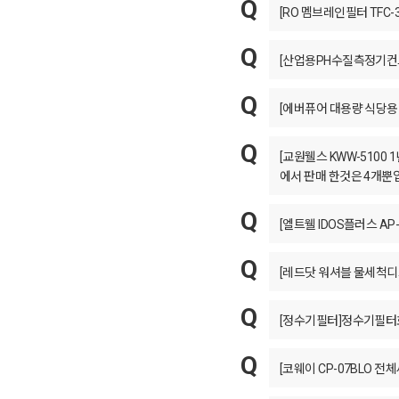
[RO 멤브레인필터 TFC-
[산업용PH수질측정기컨트
[에버퓨어 대용량 식당용 
[교원웰스 KWW-5100
에서 판매 한것은 4개뿐
[엘트웰 IDOS플러스 A
[레드닷 워셔블 물세척디
[정수기필터]정수기필터
[코웨이 CP-07BLO 