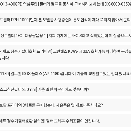
3013-400GPD 역삼투압] 필터와 펌프를 동시에 구매하려고 하는데 DX-8000-03
롤러 PPH-1000] 현재 본 모델을 사용중인데 온도인식이 제대로 되지 않아서 문
정수필터 4FC - 대용량음용수] 저희 가게에는 4FC-S라고 적혀있는데 이 상품으로
 1년세트 정수기필터호환 프리미엄] 교원웰스 KWW-5100A 호환가능 하다하여 구입
입니다.
P-1180] 앨트웰 IDOS 플러스 (AP-1180)입니다.이 기종에 교환할수있는 필터 
스크침전필터 250mm] 기존 일반 하우징에도 맞습니까?
호환 프리미엄 3세트를 구매했는데, 사은품은 몇 개보내주시나요?
전체세트 정수기필터호환 실속형] 필터 교체후 수위조절이 안됩니다.