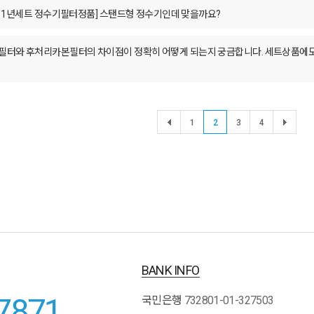
FC 1년세트 정수기필터정품] 스탠드형 정수기인데 맞을까요?
터와 후처리카본필터의 차이점이 정확히 어떻게 되는지 궁금합니다. 세트상품에도 둘
1
2
3
4
BANK INFO
7871
국민은행
732801-01-327503