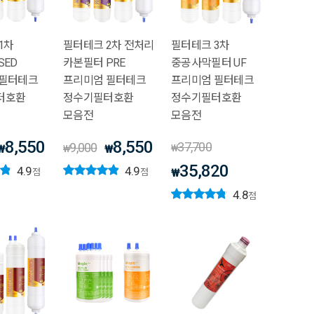
1차
필터테크 2차 전처리
필터테크 3차
SED
카본필터 PRE
중공사막필터 UF
 필터테크
프리미엄 필터테크
프리미엄 필터테크
터호환
정수기필터호환
정수기필터호환
모음전
모음전
8,550
8,550
37,700
9,000
₩
₩
₩
₩
35,820
4.9
4.9
₩
점
점
4.8
점