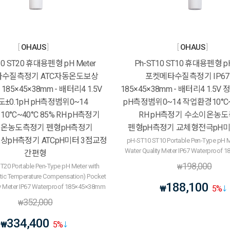
OHAUS
OHAUS
20 ST20 휴대용펜형 pH Meter
Ph-ST10 ST10 휴대용펜형 pH
수질측정기 ATC자동온도보상
포켓메타수질측정기 IP6
185×45×38mm - 배터리4 1.5V
185×45×38mm - 배터리4 1.5V 
±0.1pH pH측정범위0~14
pH측정범위0~14 작업환경10°C~
0°C~40°C 85% RH pH측정기
RH pH측정기 수소이온농
온농도측정기 펜형pH측정기
펜형pH측정기 교체형전극pH미
pH측정기 ATCpH미터 3점교정
pH-ST10 ST10 Portable Pen-Type pH M
Water Quality Meter IP67 Waterproof
간편형
198,000
T20 Portable Pen-Type pH Meter with
₩
ic Temperature Compensation) Pocket
188,100
ty Meter IP67 Waterproof 185×45×38mm
₩
5
%
352,000
₩
334,400
₩
5
%