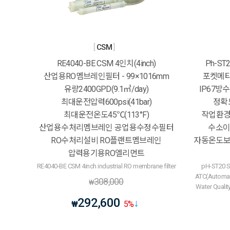
CSM
RE4040-BE CSM 4인치(4inch)
Ph-ST
산업용RO멤브레인필터 - 99×1016mm
포켓메타
유량2400GPD(9.1㎥/day)
IP67방수 
최대운전압력600psi(41bar)
정확도
최대운전온도45℃(113°F)
작업환경1
산업용수처리멤브레인 공업용수정수필터
수소이
RO수처리설비 RO플랜트멤브레인
자동온도보상
압력용기용RO엘리먼트
RE4040-BE CSM 4inch industrial RO membrane filter
pH-ST20 S
ATC(Automat
308,000
₩
Water Quali
292,600
₩
5
%