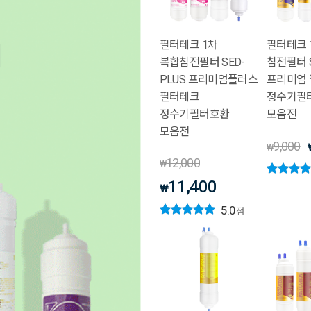
필터테크 1차
필터테크 
복합침전필터 SED-
침전필터 
PLUS 프리미엄플러스
프리미엄
필터테크
정수기필
정수기필터호환
모음전
모음전
9,000
₩
12,000
₩
11,400
₩
5.0
점