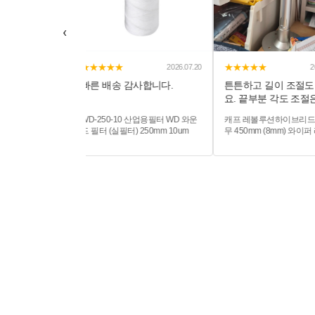
‹
★★★★★
★★★★★
2026.07.17
2026.07.20
2026
빠른 배송 감사합니다.
튼튼하고 길이 조절도 
요. 끝부분 각도 조절은 
금...
닝(신형)
WD-250-10 산업용필터 WD 와운
캐프 레볼루션하이브리드 리
 에어컨필터
드 필터 (실필터) 250mm 10um
무 450mm (8mm) 와이퍼 
무