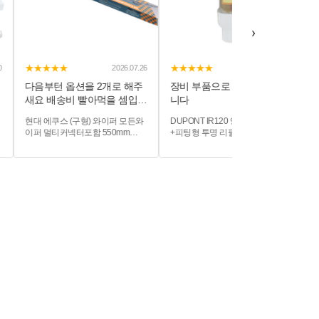
›
★★★★★
★★★★★
★
2026.07.26
2026.08.02
다음부턴 옵션을 2개로 해주
장비 부품으로 잘 쓰고 있습
빠른
새요 배송비 빨아먹을 셈입
니다
니...
현대 에쿠스 (구형) 와이퍼 모든와
DUPONT IR120 양이온교환수지
HM
이퍼 멀티커넥터포함 550mm
+피팅형 투명 리필카트리지
로운뎁
550mm
300mm
100