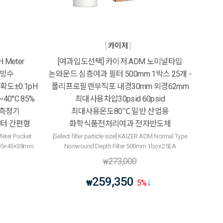
카이저
 Meter
[여과입도선택] 카이저 ADM 노미널타입
7방수
논와운드 심층여과 필터 500mm 1박스 25개 -
정확도±0.1pH
폴리프로필렌부직포 내경30mm 외경62mm
40°C 85%
최대사용차압30psid 60psid
도측정기
최대사용온도80℃ 일반 산업용
터 간편형
화학식품전처리여과 전자반도체
eter Pocket
[Select filter particle size] KAIZER ADM Normal Type
 185×45×38mm
Nonwound Depth Filter 500mm 1box 25EA
273,000
₩
259,350
₩
5
%