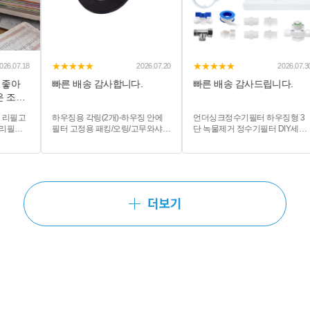
★★★★★
★★★★★
.07.18
2026.07.20
2026.07.30
좋아
빠른 배송 감사합니다.
빠른 배송 감사드립니다.
조
필고
하우징용 각링(2개)-하우징 안에
언더싱크정수기필터 하우징형 3
리필고
필터 고정용 패킹/오링/고무와샤/
단 녹물제거 정수기필터 DIY세트
고무바킹/가스켓/직경51mm 두께
6호
5mm
더보기