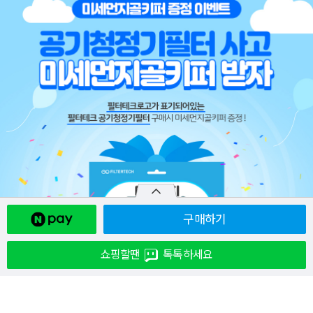
구매하기
쇼핑할땐
톡톡하세요