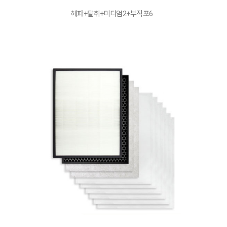
헤파+탈취+미디엄2+부직포6