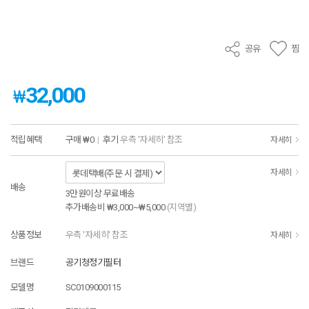
공유
찜
32,000
₩
적립혜택
구매
₩0
|
후기
우측 '자세히' 참조
자세히
자세히
배송
3만원이상 무료배송
추가배송비
₩3,000~₩5,000
(지역별)
상품정보
우측 '자세히' 참조
자세히
브랜드
공기청정기필터
모델명
SC0109000115