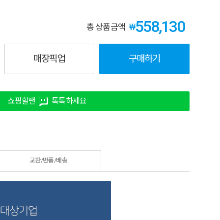
558,130
₩
총 상품금액
매장픽업
구매하기
쇼핑할땐
톡톡하세요
교환/반품/
배송