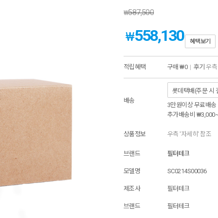
587,500
₩
558,130
₩
혜택보기
적립혜택
구매
₩0
|
후기
우측 
배송
3만원이상 무료배송
추가배송비
₩3,000
상품정보
우측 '자세히' 참조
브랜드
필터테크
모델명
SC0214S00036
제조사
필터테크
브랜드
필터테크