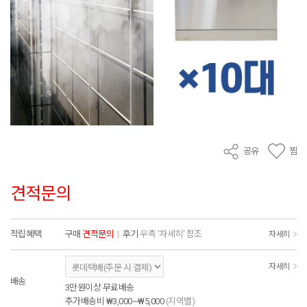
공유
찜
견적문의
적립혜택
구매
견적문의
|
후기
우측 '자세히' 참조
자세히
자세히
배송
3만원이상 무료배송
추가배송비
₩3,000~₩5,000
(지역별)