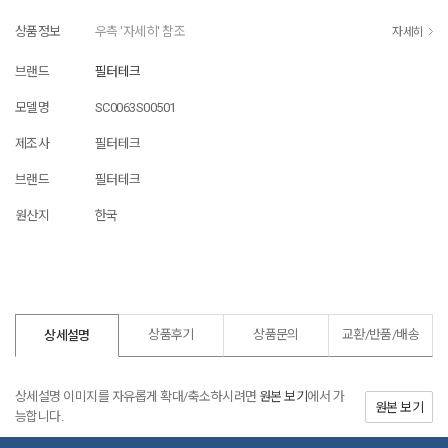
상품정보
우측 '자세히' 참조
자세히
브랜드
필터테크
모델명
SC0063S00501
제조사
필터테크
브랜드
필터테크
원산지
한국
상품후기
상품문의
교환/반품/
배송
상세설명
상세설명 이미지를 자유롭게 확대/축소하시려면
원본 보기
에서 가
원본 보기
능합니다.