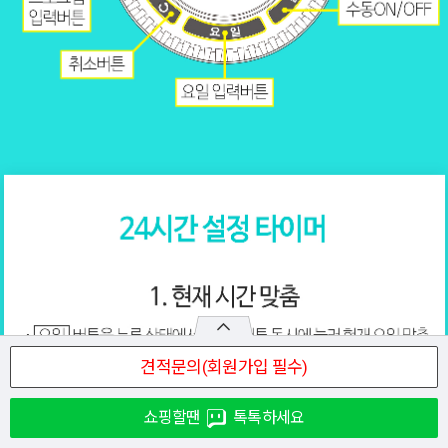
쇼핑할땐
톡톡하세요