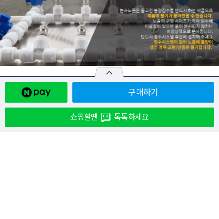
구매하기
쇼핑할땐
톡톡하세요