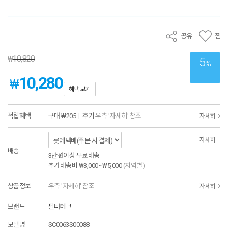
공유
찜
10,820
₩
5
%
10,280
₩
혜택보기
적립혜택
구매
₩205
|
후기
우측 '자세히' 참조
자세히
자세히
배송
3만원이상 무료배송
추가배송비
₩3,000~₩5,000
(지역별)
상품정보
우측 '자세히' 참조
자세히
브랜드
필터테크
모델명
SC0063S00088