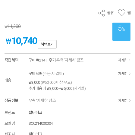
공유
찜
11,300
₩
5
%
10,740
₩
혜택보기
적립혜택
구매
₩214
|
후기
우측 '자세히' 참조
자세히
롯데택배(
주문 시 결제
)
자세히
배송
₩3,000
(₩50,000 이상 무료)
추가배송비
₩3,000~₩5,000
(지역별)
상품정보
우측 '자세히' 참조
자세히
브랜드
필터테크
모델명
SC0214000004
제조사
필터테크