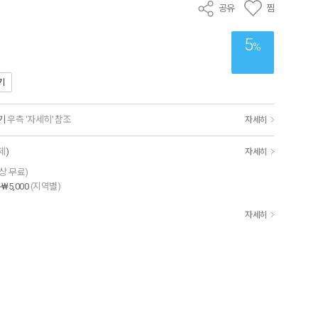
공유
찜
5
%
기
기
우측 '자세히' 참조
자세히
제
)
자세히
이상 무료)
~₩5,000
(지역별)
자세히