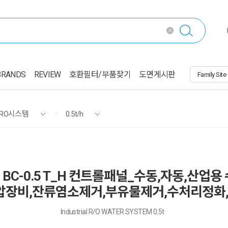
BRANDS
REVIEW
호환필터/부품찾기
도면게시판
RO시스템
0.5t/h
 BC-0.5 T_H 컨트롤패널_수동,자동,산업용 수처리
삼투압장비,잔류염소제거,부유물제거,수처리정화
Industrial R/O WATER SYSTEM 0.5t