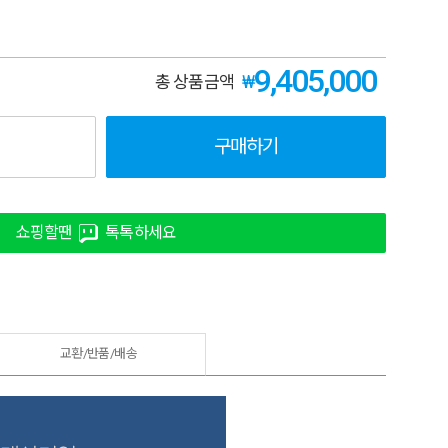
9,405,000
₩
총 상품금액
구매하기
쇼핑할땐
톡톡하세요
교환/반품/
배송