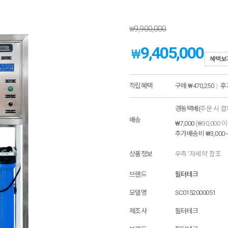
9,900,000
₩
9,405,000
₩
혜택보
적립혜택
구매
₩470,250
|
후
경동택배(
주문 시 결
배송
₩7,000
(₩30,000 
추가배송비
₩3,000
상품정보
우측 '자세히' 참조
브랜드
필터테크
모델명
SC0152000051
제조사
필터테크