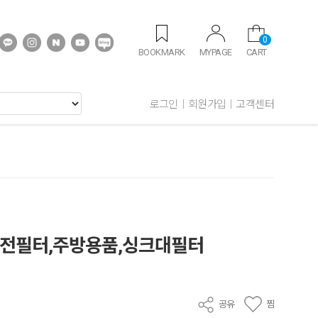
0
BOOKMARK
MYPAGE
CART
로그인
회원가입
고객센터
주방수전필터,주방용품,싱크대필터
공유
찜