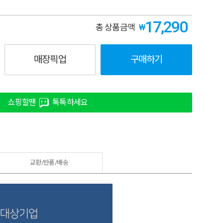
17,290
₩
총 상품금액
매장픽업
구매하기
쇼핑할땐
톡톡하세요
교환/반품/
배송