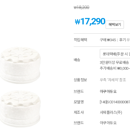
18,200
₩
17,290
₩
혜택보기
적립혜택
구매
₩345
|
후기
우
배송
3만원이상 무료배송
추가배송비
₩3,000
상품정보
우측 '자세히' 참조
브랜드
아쿠아듀오
모델명
[140]SC014000008
제조사
샤워플러스(주)
브랜드
아쿠아듀오