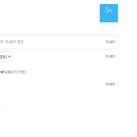
5
%
측 '자세히' 참조
자세히
자세히
~₩5,000
(지역별)
자세히
7