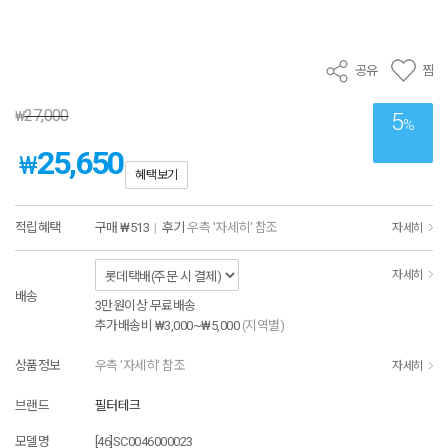
공유
찜
27,000
₩
5
%
25,650
₩
혜택보기
적립혜택
구매
₩513
|
후기
우측 '자세히' 참조
자세히
자세히
배송
3만원이상 무료배송
추가배송비
₩3,000~₩5,000
(지역별)
상품정보
우측 '자세히' 참조
자세히
브랜드
필터테크
모델명
[46]SC0046000023