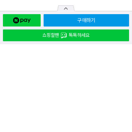
구매하기
쇼핑할땐
톡톡하세요