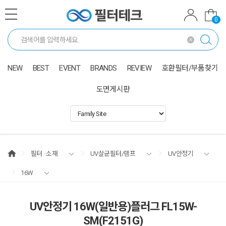
0
NEW
BEST
EVENT
BRANDS
REVIEW
호환필터/부품찾기
도면게시판
필터 · 소재
UV살균필터/램프
UV안정기
16W
UV안정기 16W(일반용)플러그 FL15W-
SM(F2151G)