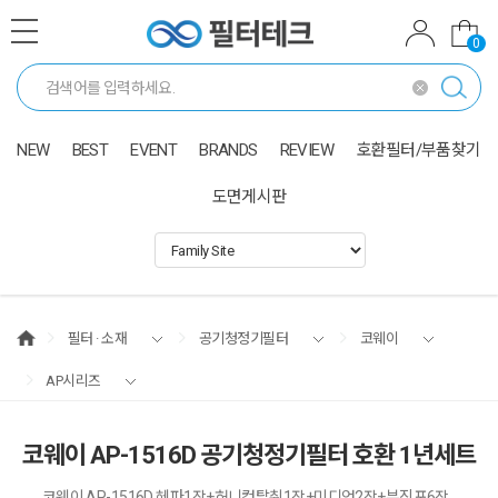
0
NEW
BEST
EVENT
BRANDS
REVIEW
호환필터/부품찾기
도면게시판
필터 · 소재
공기청정기필터
코웨이
AP시리즈
코웨이 AP-1516D 공기청정기필터 호환 1년세트
코웨이 AP-1516D 헤파1장+허니컴탈취1장+미디엄2장+부직포6장