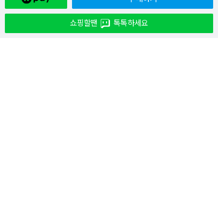
쇼핑할땐
톡톡하세요