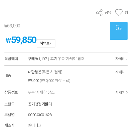
공유
찜
63,000
₩
5
%
59,850
₩
혜택보기
적립혜택
구매
₩1,197
|
후기
우측 '자세히' 참조
자세히
대한통운(
주문 시 결제
)
자세히
배송
₩3,000
(₩30,000 이상 무료)
상품정보
우측 '자세히' 참조
자세히
브랜드
공기청정기필터
모델명
SC0043001628
제조사
필터테크