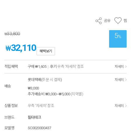
공유
찜
33,800
₩
5
%
32,110
₩
혜택보기
적립혜택
구매
₩1,605
|
후기
우측 '자세히' 참조
자세히
롯데택배(
주문 시 결제
)
자세히
배송
₩3,000
추가배송비
₩3,000~₩5,000
(지역별)
상품정보
우측 '자세히' 참조
자세히
브랜드
필터테크
모델명
SC0020000437