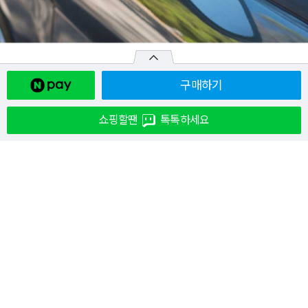
구매하기
쇼핑할땐
톡톡하세요