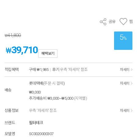
공유
찜
41,800
₩
5
%
39,710
₩
혜택보기
적립혜택
구매
₩1,985
|
후기
우측 '자세히' 참조
자세히
롯데택배(
주문 시 결제
)
자세히
배송
₩3,000
추가배송비
₩3,000~₩5,000
(지역별)
상품정보
우측 '자세히' 참조
자세히
브랜드
필터테크
모델명
SC0020000307