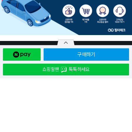
구매하기
쇼핑할땐
톡톡하세요