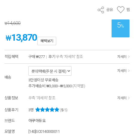
공유
찜
14,600
₩
5
%
13,870
₩
혜택보기
적립혜택
구매
₩277
|
후기
우측 '자세히' 참조
자세히
자세히
배송
3만원이상 무료배송
추가배송비
₩3,000~₩5,000
(지역별)
상품정보
우측 '자세히' 참조
자세히
상품후기
3
명
(
5
/5)
브랜드
아쿠아듀오
모델명
[140]SC0140000011