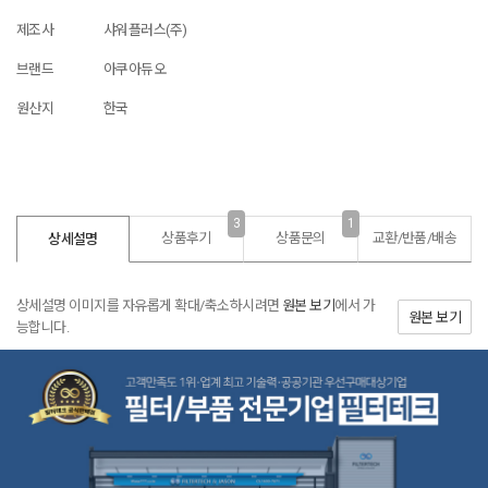
제조사
샤워플러스(주)
브랜드
아쿠아듀오
원산지
한국
3
1
상품후기
상품문의
교환/반품/
배송
상세설명
상세설명 이미지를 자유롭게 확대/축소하시려면
원본 보기
에서 가
원본 보기
능합니다.