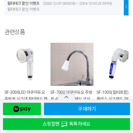
필터테크 할인 이벤트
(2023-12-01 00:00:00 ~ 2034-12-05 23:59:59)
필터테크 할인 이벤트
관련상품
SF-3000LED 아쿠아듀오
SF-7000 아쿠아듀오 주방
SF-1000(필터포함) 
주방용 싱크대 필터헤드 핸
용 수전 싱크대 헤드 코브
플러스 싱크헤드 자바
디형 - 주방헤드,주방용품,
라형 - 3단분사기능, 싱크
디형 정수 헤드
구매하기
수전헤드
대수전, 강력한수압, 싱크
28,790
30,3
₩
₩
대헤드
32,210
33,900
₩
₩
5
%
쇼핑할땐
톡톡하세요
24,510
25,800
₩
₩
5
%
구매
27
후기
2