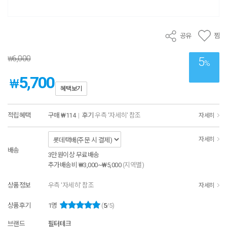
공유
찜
6,000
₩
5
%
5,700
₩
혜택보기
적립혜택
구매
₩114
|
후기
우측 '자세히' 참조
자세히
자세히
배송
3만원이상 무료배송
추가배송비
₩3,000~₩5,000
(지역별)
상품정보
우측 '자세히' 참조
자세히
상품후기
1
명
(
5
/5)
브랜드
필터테크