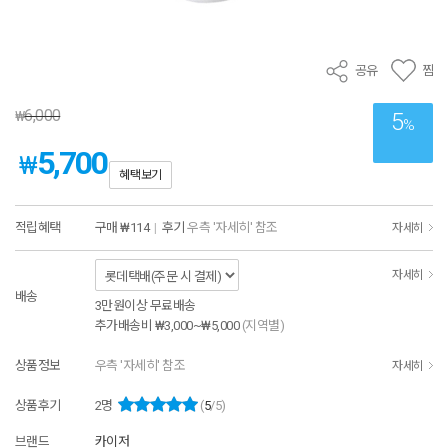
공유
찜
6,000
₩
5
%
5,700
₩
혜택보기
적립혜택
구매
₩114
|
후기
우측 '자세히' 참조
자세히
자세히
배송
3만원이상 무료배송
추가배송비
₩3,000~₩5,000
(지역별)
상품정보
우측 '자세히' 참조
자세히
상품후기
2
명
(
5
/5)
브랜드
카이저