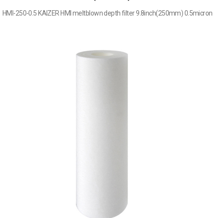
HMI-250-0.5 KAIZER HMI meltblown depth filter 9.8inch(250mm) 0.5micron