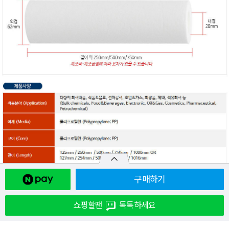
구매하기
쇼핑할땐
톡톡하세요