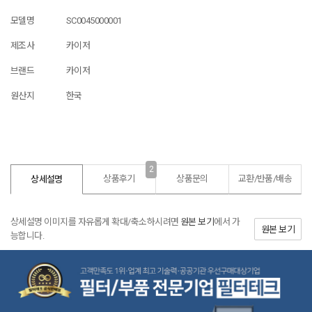
모델명
SC0045000001
제조사
카이저
브랜드
카이저
원산지
한국
2
상품후기
상품문의
교환/반품/
배송
상세설명
상세설명 이미지를 자유롭게 확대/축소하시려면
원본 보기
에서 가
원본 보기
능합니다.