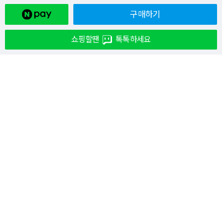
구매하기
쇼핑할땐
톡톡하세요
#FILTER #마이크로필터 #리필필터 #마이크로리필필터 #와운드 #와운드필터
관련 이벤트
필터테크 할인 이벤트
(2023-12-01 00:00:00 ~ 2034-12-05 23:59:59)