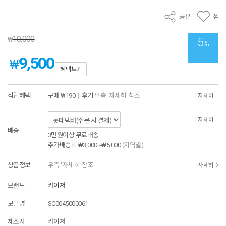
공유
찜
10,000
₩
5
%
9,500
₩
혜택보기
적립혜택
구매
₩190
|
후기
우측 '자세히' 참조
자세히
자세히
배송
3만원이상 무료배송
추가배송비
₩3,000~₩5,000
(지역별)
상품정보
우측 '자세히' 참조
자세히
브랜드
카이저
모델명
SC0045000061
제조사
카이저