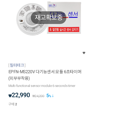
재고확보중
필터테크
EPFN-MS220V 다기능센서 모듈 6초타이머
(외부부착용)
Multi-functional sensor module 6-seconds timer
22,990
5
₩
₩
24,200
%
구매
2