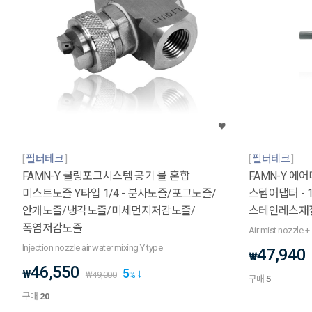
필터테크
필터테크
FAMN-Y 쿨링포그시스템 공기 물 혼합
FAMN-Y 에어
미스트노즐 Y타입 1/4 - 분사노즐/포그노즐/
스템어댑터 - 
안개노즐/냉각노즐/미세먼지저감노즐/
스테인레스재
폭염저감노즐
Air mist nozzle +
Injection nozzle air water mixing Y type
47,940
₩
46,550
5
₩
₩
49,000
%
구매
5
구매
20