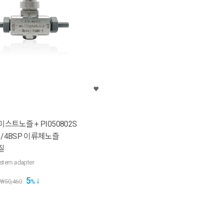
미스트노즐 + PI050802S
1/4BSP 이류체노즐
질
 stem adapter
5
₩
50,460
%