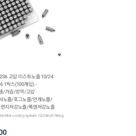
02S6 고압 미스트노즐 10/24
16 1박스(100개입) -
/가습/방역/고압
사노즐/포그노즐/안개노즐/
세먼지저감노즐/폭염저감노즐
e Mist cooling system 10/24inch fitting
00