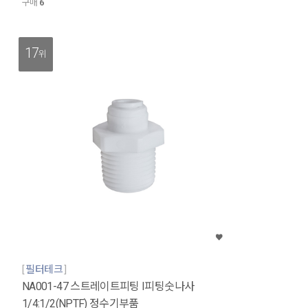
구매
6
17
위
필터테크
NA001-47 스트레이트피팅 I피팅숫나사
1/4:1/2(NPTF) 정수기부품