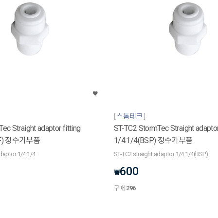
스톰테크
c Straight adaptor fitting
ST-TC2 StormTec Straight adaptor 
PTF) 정수기부품
1/4:1/4(BSP) 정수기부품
daptor 1/4:1/4
ST-TC2 straight adaptor 1/4:1/4(BSP)
600
₩
구매
296