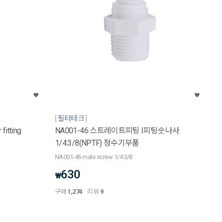
필터테크
fitting
NA001-46 스트레이트피팅 I피팅숫나사
1/4:3/8(NPTF) 정수기부품
NA001-46 male screw 1/4:3/8
630
₩
구매
1,274
리뷰
9