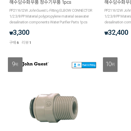
해수담수화부품 정수기부품 1pcs
해수담수화부품 
PP211612W JohnGuest L-Fitting ELBOW CONNECTOR
PP211612W John
1/2:3/8 PP Material polypropylene material seawater
1/2:3/8 PP Materi
desalination components Water Purifier Parts 1pcs
desalination com
3,300
32,400
₩
₩
구매
6
리뷰
1
9
10
위
위