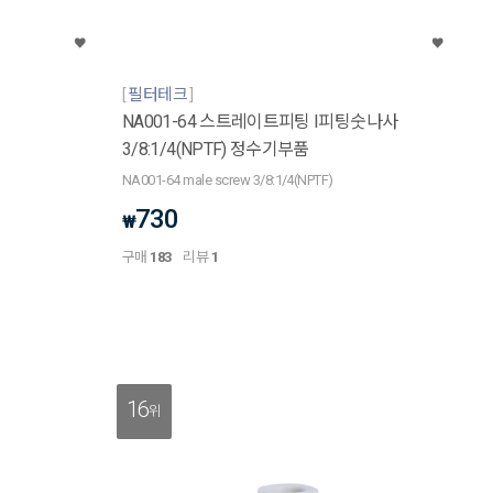
필터테크
NA001-64 스트레이트피팅 I피팅숫나사
3/8:1/4(NPTF) 정수기부품
NA001-64 male screw 3/8:1/4(NPTF)
730
₩
구매
183
리뷰
1
16
위