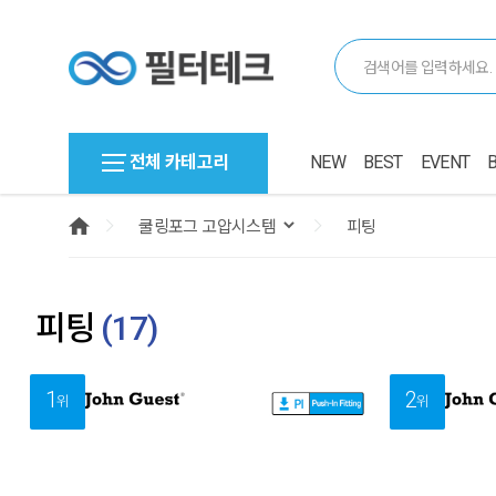
전체 카테고리
NEW
BEST
EVENT
피팅
(
17
)
1
2
위
위