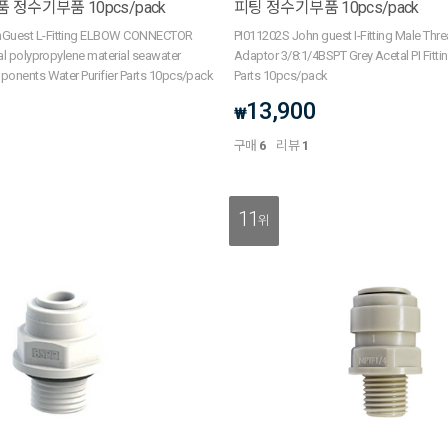
정수기부품 10pcs/pack
피팅 정수기부품 10pcs/pack
Guest L-Fitting ELBOW CONNECTOR
PI011202S John guest I-Fitting Male Thre
al polypropylene material seawater
Adaptor 3/8:1/4BSPT Grey Acetal PI Fittin
ponents Water Purifier Parts 10pcs/pack
Parts 10pcs/pack
13,900
₩
구매
6
리뷰
1
11
위