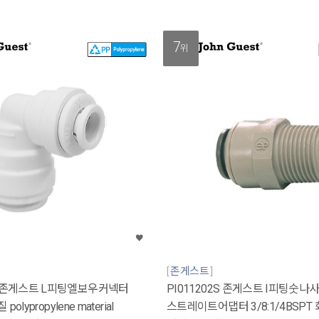
7
위
존게스트
W 존게스트 L피팅엘보우커넥터
PI011202S 존게스트 I피팅숫나
 polypropylene material
스트레이트어댑터 3/8:1/4BSPT 