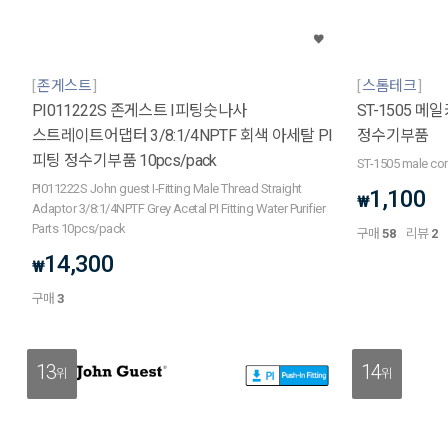
존게스트
스톰테크
PI011222S 존게스트 I피팅숫나사
ST-1505 메일
스트레이트어댑터 3/8:1/4NPTF 회색 아세탈 PI
정수기부품
피팅 정수기부품 10pcs/pack
ST-1505 male con
PI011222S John guest I-Fitting Male Thread Straight
1,100
₩
Adaptor 3/8:1/4NPTF Grey Acetal PI Fitting Water Purifier
Parts 10pcs/pack
구매
58
리뷰
2
14,300
₩
구매
3
13
14
위
위