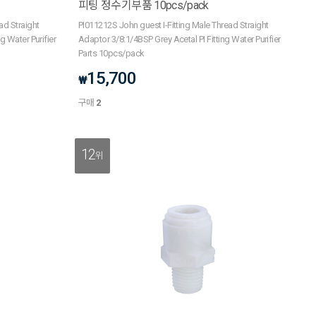
피팅 정수기부품 10pcs/pack
ad Straight
PI011212S John guest I-Fitting Male Thread Straight
g Water Purifier
Adaptor 3/8:1/4BSP Grey Acetal PI Fitting Water Purifier
Parts 10pcs/pack
15,700
₩
구매
2
12
위