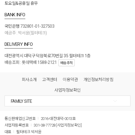
토요일&공휴일 휴무
BANK INFO
국민은행
732801-01-327503
예금주 : 박서윤(필터테크)
DELIVERY INFO
대전광역시 대덕구 덕암북로70번길 35 필터테크 1층
배송조회 : 롯데택배 1588-2121
배송추적
회사소개
고객센터
이용약관
개인정보처리방침
사업자정보확인
통신판매업신고번호
2016-대전대덕-0013호
사업자등록번호
301-08-77728
[사업자정보확인]
대표
필터테크 박서윤