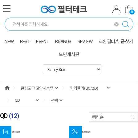
0
NEW
BEST
EVENT
BRANDS
REVIEW
호환필터/부품찾기
도면게시판
QD
(
12
)
랭킹순
1
2
위
위