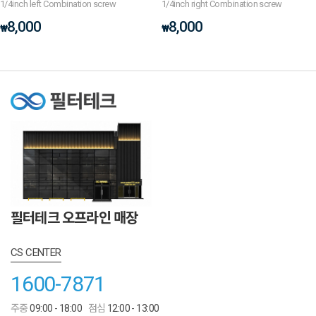
1/4inch left Combination screw
1/4inch right Combination screw
8,000
8,000
₩
₩
필터테크 오프라인 매장
CS CENTER
1600-7871
주중
09:00 - 18:00
점심
12:00 - 13:00