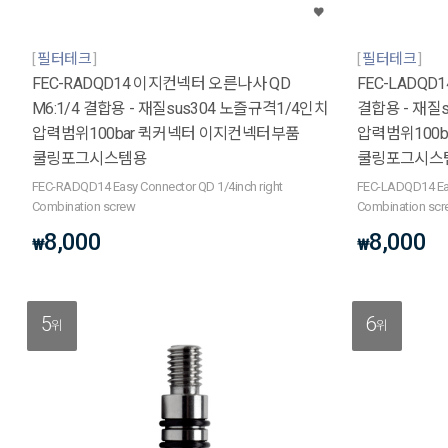
필터테크
필터테크
FEC-RADQD14 이지컨넥터 오른나사 QD
FEC-LADQD
M6:1/4 결합용 - 재질sus304 노즐규격1/4인치
결합용 - 재질
압력범위100bar 퀵커넥터 이지컨넥터부품
압력범위100
쿨링포그시스템용
쿨링포그시스
FEC-RADQD14 Easy Connector QD 1/4inch right
FEC-LADQD14 Eas
Combination screw
Combination sc
8,000
8,000
₩
₩
5
6
위
위