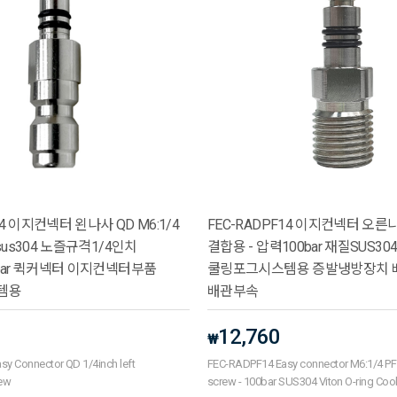
14 이지컨넥터 왼나사 QD M6:1/4
FEC-RADPF14 이지컨넥터 오른나사
sus304 노즐규격1/4인치
결합용 - 압력100bar 재질SUS304 Vi
bar 퀵커넥터 이지컨넥터부품
쿨링포그시스템용 증발냉방장치 
템용
배관부속
12,760
₩
y Connector QD 1/4inch left
FEC-RADPF14 Easy connector M6:1/4 PF
rew
screw - 100bar SUS304 Viton O-ring Coo