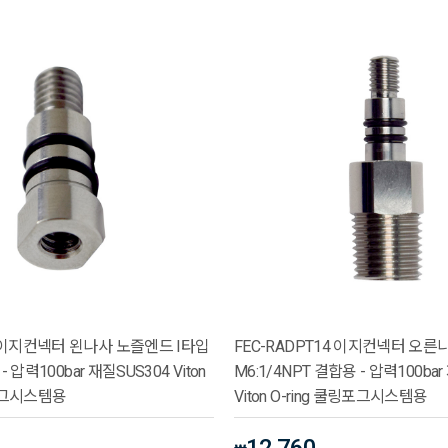
N1 이지컨넥터 왼나사 노즐엔드 I타입
FEC-RADPT14 이지컨넥터 오른
h - 압력100bar 재질SUS304 Viton
M6:1/4NPT 결합용 - 압력100bar
링포그시스템용
Viton O-ring 쿨링포그시스템용