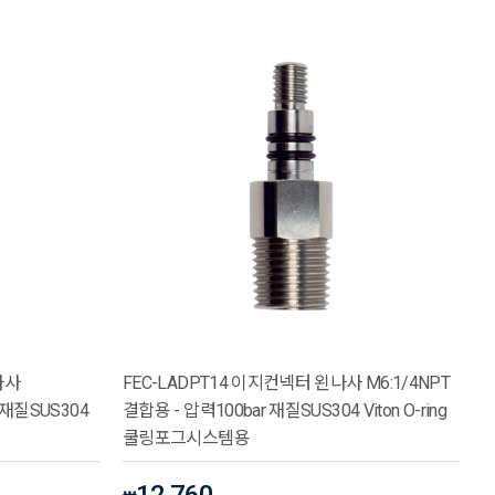
나사
FEC-LADPT14 이지컨넥터 왼나사 M6:1/4NPT
 재질SUS304
결합용 - 압력100bar 재질SUS304 Viton O-ring
쿨링포그시스템용