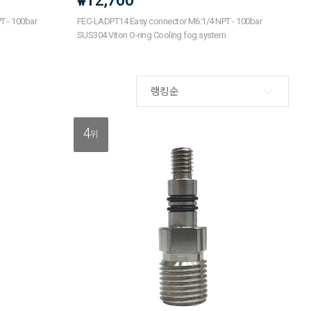
12,760
₩
T - 100bar
FEC-LADPT14 Easy connector M6:1/4 NPT - 100bar
m
SUS304 Viton O-ring Cooling fog system
랭킹순
4
위