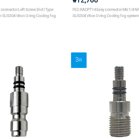
12,760
₩
connector Left Screw End I Type
FEC-RADPT14 Easy connector M6:1/4 NP
r SUS304 Viton O-ring Cooling fog
SUS304 Viton O-ring Cooling fog syste
3
위