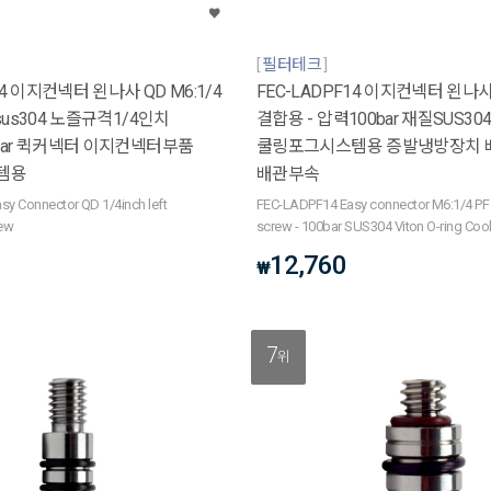
필터테크
14 이지컨넥터 왼나사 QD M6:1/4
FEC-LADPF14 이지컨넥터 왼나사 
sus304 노즐규격1/4인치
결합용 - 압력100bar 재질SUS304 Vi
bar 퀵커넥터 이지컨넥터부품
쿨링포그시스템용 증발냉방장치 
템용
배관부속
y Connector QD 1/4inch left
FEC-LADPF14 Easy connector M6:1/4 PF 
rew
screw - 100bar SUS304 Viton O-ring Coo
12,760
₩
7
위