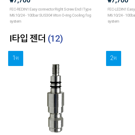
7,700
7,700
₩
₩
FEC-REDIN1 Easy connector Right Screw End I Type
FEC-LEDIN1 Easy 
M6:10/24 - 100bar SUS304 Viton O-ring Cooling fog
M6:10/24 - 100ba
system
system
I타입 젠더
(
12
)
1
2
위
위