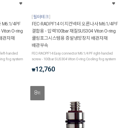
필터테크
M6:1/4PF
FEC-RADPF14 이지컨넥터 오른나사 M6:1/4PF
ton O-ring
결합용 - 압력100bar 재질SUS304 Viton O-ring
배관자재
쿨링포그시스템용 증발냉방장치 배관자재
배관부속
left-handed
FEC-RADPF14 Easy connector M6:1/4 PF right-handed
ling fog system
screw - 100bar SUS304 Viton O-ring Cooling fog system
12,760
₩
8
위