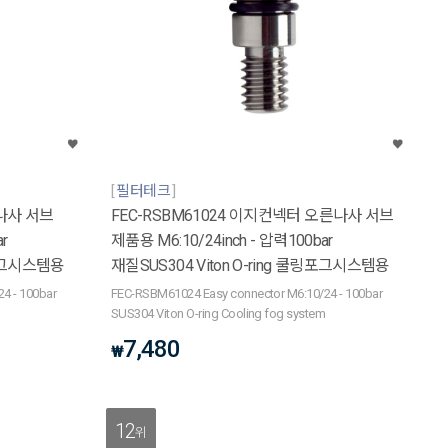
필터테크
왼나사 서브
FEC-RSBM61024 이지컨넥터 오른나사 서브
r
제품용 M6:10/24inch - 압력100bar
링포그시스템용
재질SUS304 Viton O-ring 쿨링포그시스템용
4 - 100bar
FEC-RSBM61024 Easy connector M6:10/24 - 100bar
m
SUS304 Viton O-ring Cooling fog system
7,480
₩
12
위