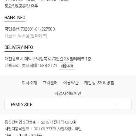
토요일&공휴일 휴무
BANK INFO
국민은행
732801-01-327503
예금주 : 박서윤(필터테크)
DELIVERY INFO
대전광역시 대덕구 덕암북로70번길 35 필터테크 1층
배송조회 : 롯데택배 1588-2121
배송추적
회사소개
고객센터
이용약관
개인정보처리방침
사업자정보확인
통신판매업신고번호
2016-대전대덕-0013호
사업자등록번호
301-08-77728
[사업자정보확인]
대표
필터테크 박서윤