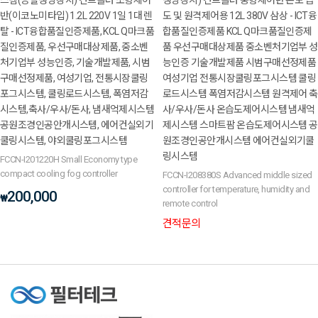
스템(증발냉방장치) 컨트롤러 소형제어
냉방장치) 컨트롤러 중형제어반 온도·습
반(이코노미타입) 1.2L 220V 1일 1대 렌
도 및 원격제어용 12L 380V 삼상 - ICT융
탈 - ICT융합품질인증제품, KCL Q마크품
합품질인증제품 KCL Q마크품질인증제
질인증제품, 우선구매대상제품, 중소벤
품 우선구매대상제품 중소벤처기업부 성
처기업부 성능인증, 기술개발제품, 시범
능인증 기술개발제품 시범구매선정제품
구매선정제품, 여성기업, 전통시장쿨링
여성기업 전통시장쿨링포그시스템 쿨링
포그시스템, 쿨링로드시스템, 폭염저감
로드시스템 폭염저감시스템 원격제어 축
시스템,축사/우사/돈사, 냄새억제시스템
사/우사/돈사 온습도제어시스템 냄새억
공원조경인공안개시스템, 에어컨실외기
제시스템 스마트팜 온습도제어시스템 공
쿨링시스템, 야외쿨링포그시스템
원조경인공안개시스템 에어컨실외기쿨
링시스템
FCCN-I201220H Small Economy type
compact cooling fog controller
FCCN-I208380S Advanced middle sized
controller for temperature, humidity and
200,000
₩
remote control
견적문의