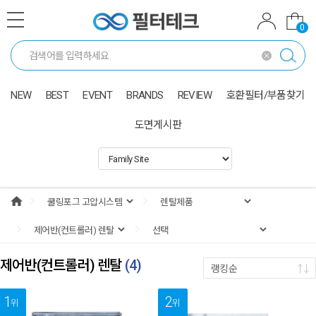
0
NEW
BEST
EVENT
BRANDS
REVIEW
호환필터/부품찾기
도면게시판
제어반(컨트롤러) 렌탈
(
4
)
랭킹순
1
2
위
위