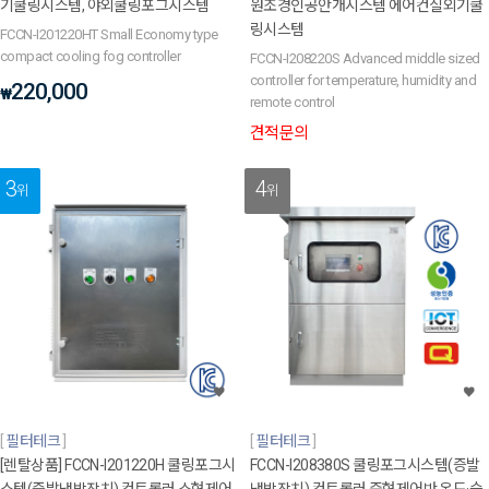
기쿨링시스템, 야외쿨링포그시스템
원조경인공안개시스템 에어컨실외기쿨
링시스템
FCCN-I201220HT Small Economy type
compact cooling fog controller
FCCN-I208220S Advanced middle sized
controller for temperature, humidity and
220,000
₩
remote control
견적문의
3
4
위
위
필터테크
필터테크
[렌탈상품] FCCN-I201220H 쿨링포그시
FCCN-I208380S 쿨링포그시스템(증발