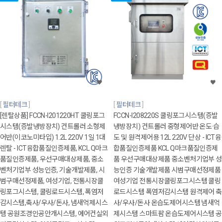
필터테크
필터테크
[렌탈상품] FCCN-I201220HT 쿨링포그
FCCN-I208220S 쿨링포그시스템(증발
시스템(증발냉방장치) 컨트롤러 소형제
냉방장치) 컨트롤러 중형제어반 온도·습
어반(이코노미타입) 1.2L 220V 1일 1대
도 및 원격제어용 12L 220V 단상 - ICT융
렌탈 - ICT융합품질인증제품, KCL Q마크
합품질인증제품 KCL Q마크품질인증제
품질인증제품, 우선구매대상제품, 중소
품 우선구매대상제품 중소벤처기업부 성
벤처기업부 성능인증, 기술개발제품, 시
능인증 기술개발제품 시범구매선정제품
범구매선정제품, 여성기업, 전통시장쿨
여성기업 전통시장쿨링포그시스템 쿨링
링포그시스템, 쿨링로드시스템, 폭염저
로드시스템 폭염저감시스템 원격제어 축
감시스템,축사/우사/돈사, 냄새억제시스
사/우사/돈사 온습도제어시스템 냄새억
템 공원조경인공안개시스템, 에어컨실외
제시스템 스마트팜 온습도제어시스템 공