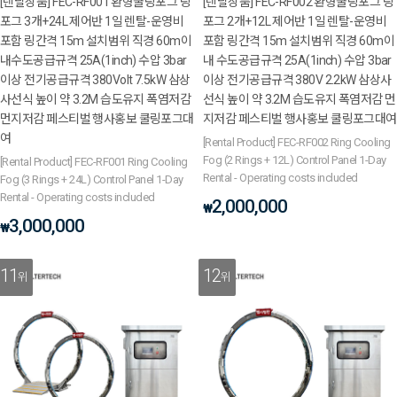
[렌탈상품] FEC-RF001 환형쿨링포그 링
[렌탈상품] FEC-RF002 환형쿨링포그 링
포그 3개+24L 제어반 1일 렌탈-운영비
포그 2개+12L 제어반 1일 렌탈-운영비
포함 링간격 15m 설치범위 직경 60m이
포함 링간격 15m 설치범위 직경 60m이
내수도공급규격 25A(1inch) 수압 3bar
내 수도공급규격 25A(1inch) 수압 3bar
이상 전기공급규격 380Volt 7.5kW 삼상
이상 전기공급규격 380V 2.2kW 삼상사
사선식 높이 약 3.2M 습도유지 폭염저감
선식 높이 약 3.2M 습도유지 폭염저감 먼
먼지저감 페스티벌 행사홍보 쿨링포그대
지저감 페스티벌 행사홍보 쿨링포그대여
여
[Rental Product] FEC-RF002 Ring Cooling
Fog (2 Rings + 12L) Control Panel 1-Day
[Rental Product] FEC-RF001 Ring Cooling
Rental - Operating costs included
Fog (3 Rings + 24L) Control Panel 1-Day
Rental - Operating costs included
2,000,000
₩
3,000,000
₩
11
12
위
위