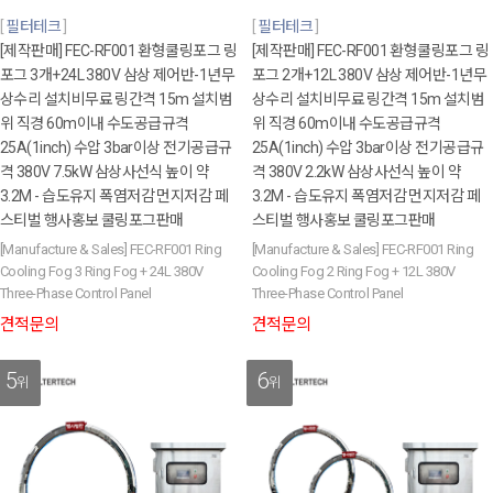
필터테크
필터테크
[제작판매] FEC-RF001 환형쿨링포그 링
[제작판매] FEC-RF001 환형쿨링포그 링
포그 3개+24L 380V 삼상 제어반-1년무
포그 2개+12L 380V 삼상 제어반-1년무
상수리 설치비무료 링간격 15m 설치범
상수리 설치비무료 링간격 15m 설치범
위 직경 60m이내 수도공급규격
위 직경 60m이내 수도공급규격
25A(1inch) 수압 3bar이상 전기공급규
25A(1inch) 수압 3bar이상 전기공급규
격 380V 7.5kW 삼상사선식 높이 약
격 380V 2.2kW 삼상사선식 높이 약
3.2M - 습도유지 폭염저감 먼지저감 페
3.2M - 습도유지 폭염저감 먼지저감 페
스티벌 행사홍보 쿨링포그판매
스티벌 행사홍보 쿨링포그판매
[Manufacture & Sales] FEC-RF001 Ring
[Manufacture & Sales] FEC-RF001 Ring
Cooling Fog 3 Ring Fog + 24L 380V
Cooling Fog 2 Ring Fog + 12L 380V
Three-Phase Control Panel
Three-Phase Control Panel
견적문의
견적문의
5
6
위
위