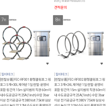
inch), Water Pressure 3 b
견적문의
7
8
위
위
필터테크
필터테크
[렌탈상품] FEC-RF001 환형쿨링포그 링
[렌탈상품] FEC-RF002 환형쿨링포그 링
포그 5개+30L 제어반 1일 렌탈-운영비
포그 3개+24L 제어반 1일 렌탈-운영비
포함 링간격 15m 설치범위 직경 60m이
포함 링간격 15m 설치범위 직경 60m이
내수도공급규격 25A(1inch)수압 3bar
내 수도공급규격 25A(1inch) 수압 3bar
이상 전기공급규격 380Volt 7.5kW 삼상
이상 전기공급규격 380V 7.5kW 삼상사
사선식 높이 약 3.2M 습도유지 폭염저감
선식 높이 약 3.2M 습도유지 폭염저감 먼