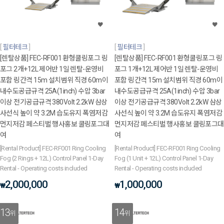
필터테크
필터테크
[렌탈상품] FEC-RF001 환형쿨링포그 링
[렌탈상품] FEC-RF001 환형쿨링포그 링
포그 2개+12L 제어반 1일 렌탈-운영비
포그 1개+12L 제어반 1일 렌탈-운영비
포함 링간격 15m 설치범위 직경 60m이
포함 링간격 15m 설치범위 직경 60m이
내수도공급규격 25A(1inch) 수압 3bar
내수도공급규격 25A(1inch) 수압 3bar
이상 전기공급규격 380Volt 2.2kW 삼상
이상 전기공급규격 380Volt 2.2kW 삼상
사선식 높이 약 3.2M 습도유지 폭염저감
사선식 높이 약 3.2M 습도유지 폭염저감
먼지저감 페스티벌 행사홍보 쿨링포그대
먼지저감 페스티벌 행사홍보 쿨링포그대
여
여
[Rental Product] FEC-RF001 Ring Cooling
[Rental Product] FEC-RF001 Ring Cooling
Fog (2 Rings + 12L) Control Panel 1-Day
Fog (1 Unit + 12L) Control Panel 1-Day
Rental - Operating costs included
Rental - Operating costs included
2,000,000
1,000,000
₩
₩
13
14
위
위