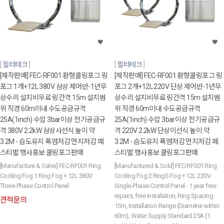
필터테크
필터테크
[제작판매] FEC-RF001 환형쿨링포그 링
[제작판매] FEC-RF001 환형쿨링포그 링
포그 1개+12L 380V 삼상 제어반-1년무
포그 2개+12L 220V 단상 제어반-1년무
상수리 설치비무료 링간격 15m 설치범
상수리 설치비무료 링간격 15m 설치범
위 직경 60m이내 수도공급규격
위 직경 60m이내 수도공급규격
25A(1inch) 수압 3bar이상 전기공급규
25A(1inch) 수압 3bar이상 전기공급규
격 380V 2.2kW 삼상사선식 높이 약
격 220V 2.2kW 단상이선식 높이 약
3.2M - 습도유지 폭염저감 먼지저감 페
3.2M - 습도유지 폭염저감 먼지저감 페
스티벌 행사홍보 쿨링포그판매
스티벌 행사홍보 쿨링포그판매
[Manufacture & Sales] FEC-RF001 Ring
[Manufactured & Sold] FEC-RF001 Ring
Cooling Fog 1 Ring Fog + 12L 380V
Cooling Fog 2 RingS Fog + 12L 220V
Three-Phase Control Panel
Single-Phase Control Panel - 1 year free
repairs, free installation, Ring Spacing
견적문의
15m, Installation Range (Diameter within
60m), Water Supply Standard 25A (1