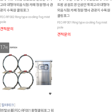
고라 대형야외음식점 카페 정원 행사 관
트팜 공원조경 인공안개 파고라 대형야
광지 수목원 쿨링포그
외음식점 카페 정원 행사 관광지 수목원
쿨링포그
FEC-RF002 Ring type cooling fog mist
pole
FEC-RF001 Ring type cooling fog mist
pole
견적문의
견적문의
17
위
필터테크
[렌탈상품] FEC-RF001 환형쿨링포그 링