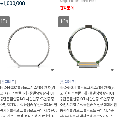
Single-Phase Control Panel
1,000,000
₩
견적문의
15
16
위
위
필터테크
필터테크
FEC-RF002 쿨링포그시스템용 환형(링
FEC-RF001 쿨링포그시스템용 환형(링
포그) 미스트폴 1개 - 증발냉방장치 ICT
포그) 미스트폴 1개 - 증발냉방장치 ICT
융합품질인증 KCL시험인증 KC인증 중
융합품질인증 KCL시험인증 KC인증 중
소벤처기업부 성능인증 우선구매대상 전
소벤처기업부 성능인증 우선구매대상 전
통시장쿨링포그 쿨링로드 폭염저감 온습
통시장쿨링포그 쿨링로드 폭염저감 축
도제어 스마트팜 공원조경 인공안개 파
사/우사/돈사 냄새억제 온습도제어 스마