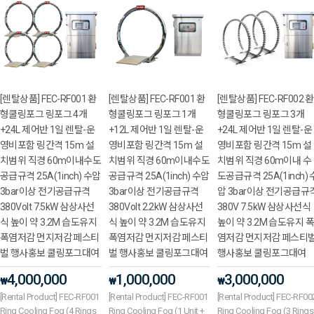
[렌탈상품] FEC-RF001 환
[렌탈상품] FEC-RF001 환
[렌탈상품] FEC-RF002 환
형쿨링포그 링포그 4개
형쿨링포그 링포그 1개
형쿨링포그 링포그 3개
+24L 제어반 1일 렌탈-운
+12L 제어반 1일 렌탈-운
+24L 제어반 1일 렌탈-운
영비포함 링간격 15m 설
영비포함 링간격 15m 설
영비포함 링간격 15m 설
치범위 직경 60m이내수도
치범위 직경 60m이내수도
치범위 직경 60m이내 수
공급규격 25A(1inch) 수압
공급규격 25A(1inch) 수압
도공급규격 25A(1inch) 
3bar이상 전기공급규격
3bar이상 전기공급규격
압 3bar이상 전기공급규
380Volt 7.5kW 삼상사선
380Volt 2.2kW 삼상사선
380V 7.5kW 삼상사선식
식 높이 약 3.2M 습도유지
식 높이 약 3.2M 습도유지
높이 약 3.2M 습도유지 
폭염저감 먼지저감 페스티
폭염저감 먼지저감 페스티
염저감 먼지저감 페스티
벌 행사홍보 쿨링포그대여
벌 행사홍보 쿨링포그대여
행사홍보 쿨링포그대여
4,000,000
1,000,000
3,000,000
₩
₩
₩
[Rental Product] FEC-RF001
[Rental Product] FEC-RF001
[Rental Product] FEC-RF00
Ring Cooling Fog (4 Rings
Ring Cooling Fog (1 Unit +
Ring Cooling Fog (3 Rings