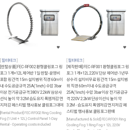
필터테크
필터테크
[렌탈상품] FEC-RF002 환형쿨링포그 링
[제작판매] FEC-RF001 환형쿨링포그 링
포그 1개+12L 제어반 1일 렌탈-운영비
포그 1개+12L 220V 단상 제어반-1년무
포함 링간격 15m 설치범위 직경 60m이
상수리 설치비무료 링간격 15m 설치범
내 수도공급규격 25A(1inch) 수압 3bar
위 직경 60m이내 수도공급규격
이상 전기공급규격 380V 2.2kW 삼상사
25A(1inch) 수압 3bar이상 전기공급규
선식 높이 약 3.2M 습도유지 폭염저감 먼
격 220V 2.2kW 단상이선식 높이 약
지저감 페스티벌 행사홍보 쿨링포그대여
3.2M - 습도유지 폭염저감 먼지저감 페
스티벌 행사홍보 쿨링포그판매
[Rental Product] FEC-RF002 Ring Cooling
Fog (1 Unit + 12L) Control Panel 1-Day
[Manufactured & Sold] FEC-RF001 Ring
Rental - Operating costs included
Cooling Fog 1 Ring Fog + 12L 220V