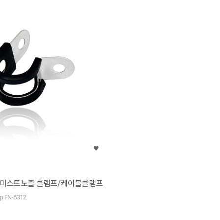
 고압미스트노즐 클램프/케이블클램프
mp FN-6312