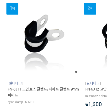
1
2
위
위
필터테크
필터테크
FN-6311 고압호스 클램프/파이프 클램프 9mm
FN-6312
파이프
mist nozzle cla
nylon clamp FN-6311
1,600
₩