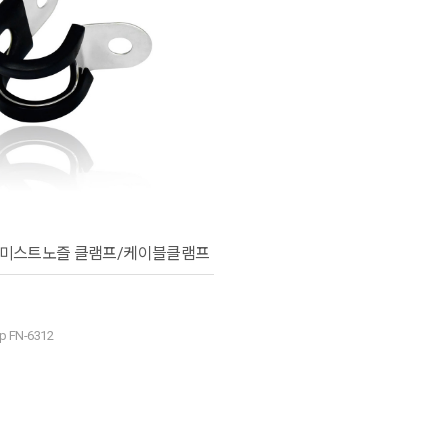
 고압미스트노즐 클램프/케이블클램프
mp FN-6312