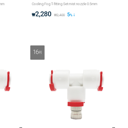
6mm
Cooling Fog T-fitting Set mist nozzle 0.5mm
2,280
5
₩
₩
2,400
%
16
위