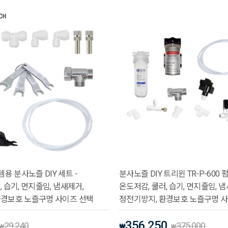
 분사노즐 DIY 세트 -
분사노즐 DIY 트리윈 TR-P-600 
, 습기, 먼지줄임, 냄새제거,
온도저감, 쿨러, 습기, 먼지줄임, 
환경보호 노즐구멍 사이즈 선택
정전기방지, 환경보호 노즐구멍 
356,250
29,240
375,000
₩
₩
₩