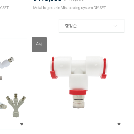
IY SET
Metal fog nozzle Mist cooling system DIY SET
랭킹순
4
위