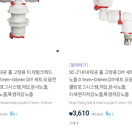
필터테크
14 타공 홀 고정용 티자벌크헤드
SC-Z1414 타공 홀 고정용 DIY 
1mm~0.6mm DIY 세트 모음전
노즐 0.1mm~0.6mm DIY세트 
포그시스템,저압,분사노즐,
쿨링포그시스템,저압,분사노즐,
노즐,폭염저감노즐
미세먼지저감노즐,폭염저감노즐
ulkhead mist nozzle 0.1mm~0.6mm
Hole Fixing Set A mist nozzle 0.1mm~0
3,610
5
5
₩
4,900
%
₩
3,800
%
구매
1