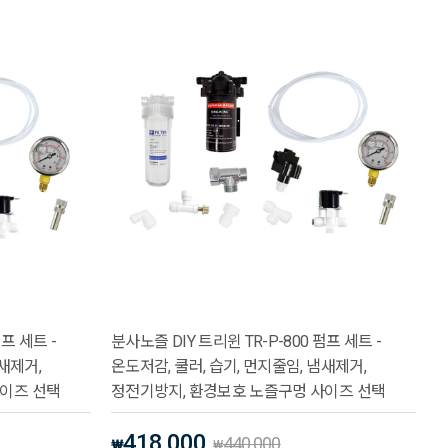
펌프 세트 -
분사노즐 DIY 트리윈 TR-P-800 펌프 세트 -
냄새제거,
온도저감, 쿨러, 습기, 먼지줄임, 냄새제거,
사이즈 선택
정전기방지, 환경보호 노즐구멍 사이즈 선택
418,000
440,000
₩
₩