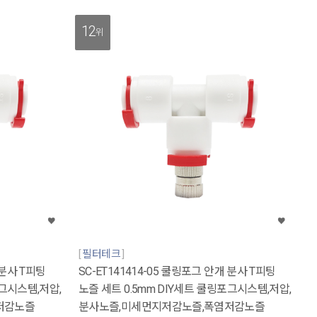
12
위
필터테크
 분사 T피팅
SC-ET141414-05 쿨링포그 안개 분사 T피팅
포그시스템,저압,
노즐 세트 0.5mm DIY세트 쿨링포그시스템,저압,
저감노즐
분사노즐,미세먼지저감노즐,폭염저감노즐