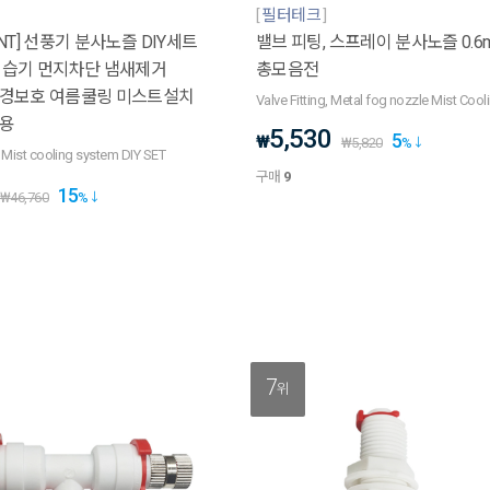
필터테크
NT] 선풍기 분사노즐 DIY세트
밸브 피팅, 스프레이 분사노즐 0.6m
 습기 먼지차단 냄새제거
총모음전
경보호 여름쿨링 미스트설치
Valve Fitting, Metal fog nozzle Mist Coo
용
5,530
5
₩
₩
5,820
%
 Mist cooling system DIY SET
구매
9
15
₩
46,760
%
7
위