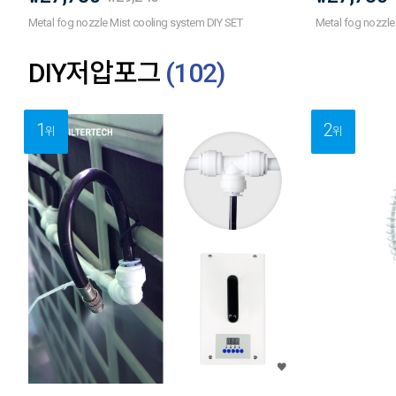
Metal fog nozzle Mist cooling system DIY SET
Metal fog nozzle
DIY저압포그
(
102
)
1
2
위
위