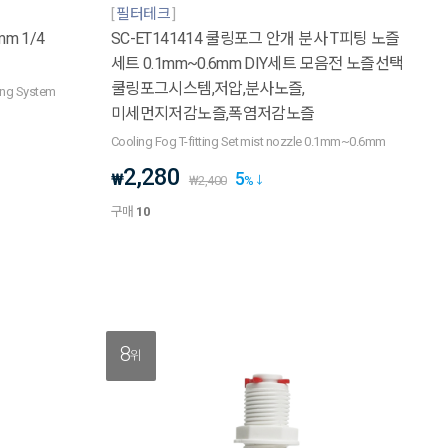
필터테크
m 1/4
SC-ET141414 쿨링포그 안개 분사 T피팅 노즐
세트 0.1mm~0.6mm DIY세트 모음전 노즐선택
쿨링포그시스템,저압,분사노즐,
ling System
미세먼지저감노즐,폭염저감노즐
Cooling Fog T-fitting Set mist nozzle 0.1mm~0.6mm
2,280
5
₩
₩
2,400
%
구매
10
8
위