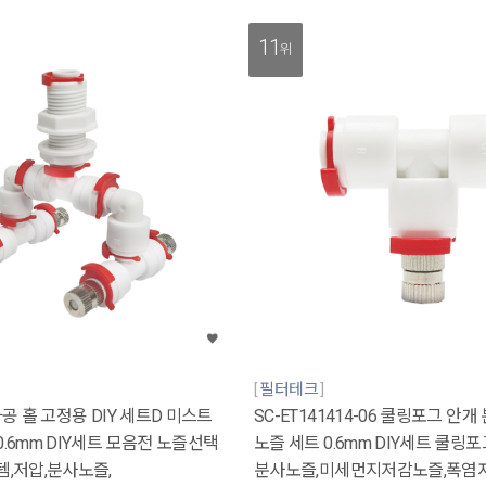
11
위
필터테크
 타공 홀 고정용 DIY 세트D 미스트
SC-ET141414-06 쿨링포그 안개
0.6mm DIY세트 모음전 노즐선택
노즐 세트 0.6mm DIY세트 쿨링
,저압,분사노즐,
분사노즐,미세먼지저감노즐,폭염