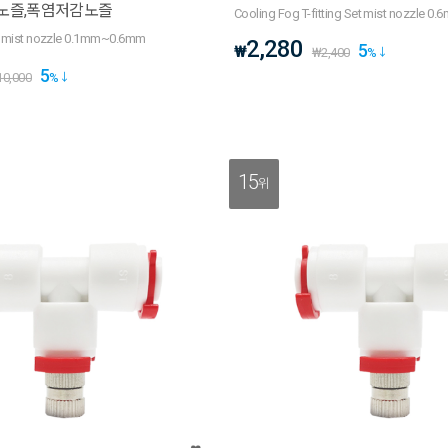
노즐,폭염저감노즐
Cooling Fog T-fitting Set mist nozzle 0.
 D mist nozzle 0.1mm~0.6mm
2,280
5
₩
₩
2,400
%
5
10,000
%
15
위