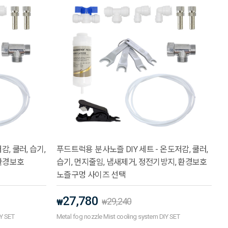
감, 쿨러, 습기,
푸드트럭용 분사노즐 DIY 세트 - 온도저감, 쿨러,
 환경보호
습기, 먼지줄임, 냄새제거, 정전기방지, 환경보호
노즐구멍 사이즈 선택
27,780
29,240
₩
₩
IY SET
Metal fog nozzle Mist cooling system DIY SET