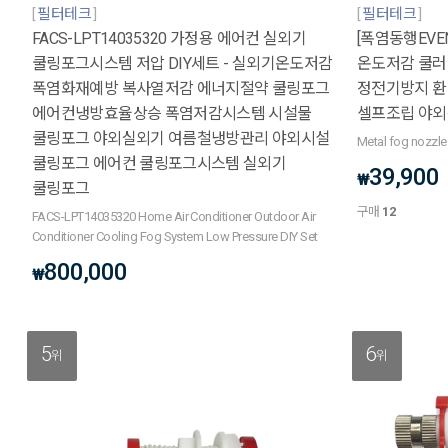
필터테크
필터테크
FACS-LPT14035320 가정용 에어컨 실외기
[폭염동행EVE
쿨링포그시스템 저압 DIY세트 - 실외기온도저감
온도저감 쿨러
폭염화재예방 복사열저감 에너지절약 쿨링포그
정전기방지 환
에어컨냉방효율상승 폭염저감시스템 시설물
셀프조립 야외
쿨링포그 야외실외기 여름철냉방관리 야외시설
Metal fog nozzle
쿨링포그 에어컨 쿨링포그시스템 실외기
39,900
₩
쿨링포그
구매
12
FACS-LPT14035320 Home Air Conditioner Outdoor Air
Conditioner Cooling Fog System Low Pressure DIY Set
800,000
₩
5
6
위
위