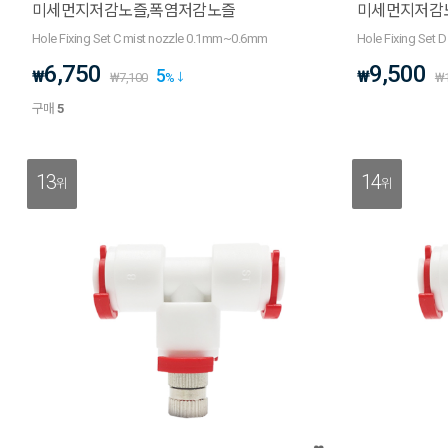
미세먼지저감노즐,폭염저감노즐
미세먼지저감
Hole Fixing Set C mist nozzle 0.1mm~0.6mm
Hole Fixing Set
6,750
9,500
5
₩
₩
₩
7,100
%
₩
구매
5
13
14
위
위