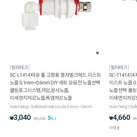
필터테크
필터테크
SC-L1414 타공 홀 고정용 엘자벌크헤드 미스트
SC-T1414
노즐 0.1mm~0.6mm DIY 세트 모음전 노즐선택
미스트 노즐 0.
쿨링포그시스템,저압,분사노즐,
노즐선택 쿨링
미세먼지저감노즐,폭염저감노즐
미세먼지저감
Hole Fixing L bulkhead mist nozzle 0.1mm~0.6mm
Hole Fixing T b
3,040
4,660
5
₩
₩
₩
3,200
%
₩
구매
2