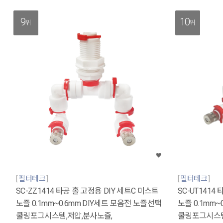
9
10
위
위
필터테크
필터테크
SC-ZZ1414 타공 홀 고정용 DIY 세트C 미스트
SC-UT1414
노즐 0.1mm~0.6mm DIY세트 모음전 노즐선택
노즐 0.1mm~
쿨링포그시스템,저압,분사노즐,
쿨링포그시스템