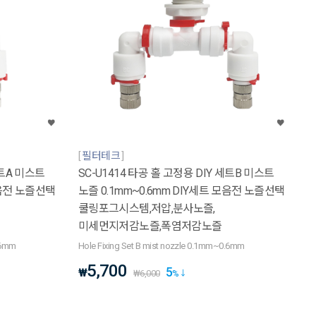
필터테크
세트A 미스트
SC-U1414 타공 홀 고정용 DIY 세트B 미스트
모음전 노즐선택
노즐 0.1mm~0.6mm DIY세트 모음전 노즐선택
쿨링포그시스템,저압,분사노즐,
미세먼지저감노즐,폭염저감노즐
.6mm
Hole Fixing Set B mist nozzle 0.1mm~0.6mm
5,700
5
₩
₩
6,000
%