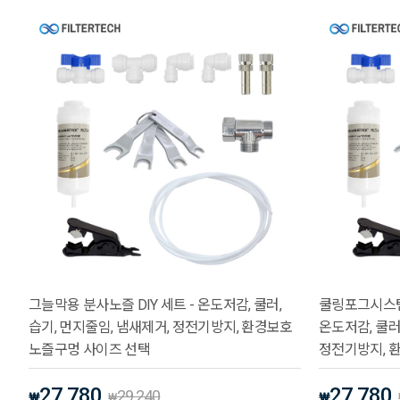
그늘막용 분사노즐 DIY 세트 - 온도저감, 쿨러,
쿨링포그시스템용
습기, 먼지줄임, 냄새제거, 정전기방지, 환경보호
온도저감, 쿨러
노즐구멍 사이즈 선택
정전기방지, 
27,780
27,780
29,240
₩
₩
₩