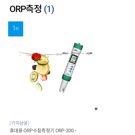
ORP측정
(
1
)
1
위
기미상궁
휴대용 ORP수질측정기 ORP-200 -