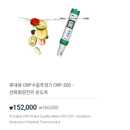
휴대용 ORP수질측정기 ORP-200 -
산화환원전위 온도계
152,000
160,000
₩
₩
Portable ORP Water Quality Meter ORP-200 - Oxidation-
Reduction Potential Thermometer