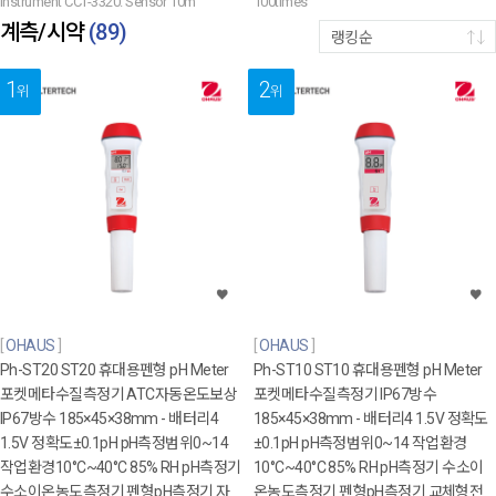
Instrument CCT-3320. Sensor 10m
100times
계측/시약
(
89
)
랭킹순
1
2
위
위
OHAUS
OHAUS
Ph-ST20 ST20 휴대용펜형 pH Meter
Ph-ST10 ST10 휴대용펜형 pH Meter
포켓메타수질측정기 ATC자동온도보상
포켓메타수질측정기 IP67방수
IP67방수 185×45×38mm - 배터리4
185×45×38mm - 배터리4 1.5V 정확도
1.5V 정확도±0.1pH pH측정범위0~14
±0.1pH pH측정범위0~14 작업환경
작업환경10°C~40°C 85% RH pH측정기
10°C~40°C 85% RH pH측정기 수소이
수소이온농도측정기 펜형pH측정기 자
온농도측정기 펜형pH측정기 교체형전