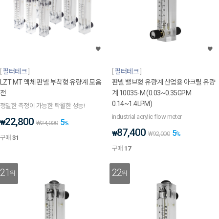
필터테크
필터테크
LZT MT 액체 판넬 부착형 유량계 모음
판넬 밸브형 유량계 산업용 아크릴 유량
전
계 10035-M (0.03~0.35GPM
0.14~1.4LPM)
정밀한 측정이 가능한 탁월한 성능!
industrial acrylic flow meter
22,800
5
₩
₩
24,000
%
87,400
5
₩
₩
92,000
%
구매
31
구매
17
21
22
위
위