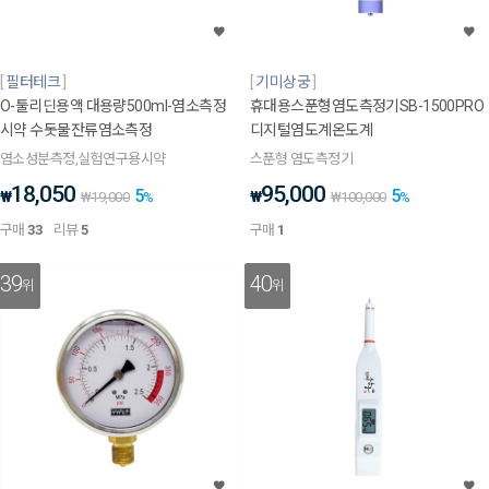
필터테크
기미상궁
O-툴리딘용액 대용량500ml-염소측정
휴대용스푼형염도측정기SB-1500PRO
시약 수돗물잔류염소측정
디지털염도계온도계
염소성분측정,실험연구용시약
스푼형 염도측정기
18,050
95,000
5
5
₩
₩
₩
19,000
%
₩
100,000
%
구매
33
리뷰
5
구매
1
39
40
위
위