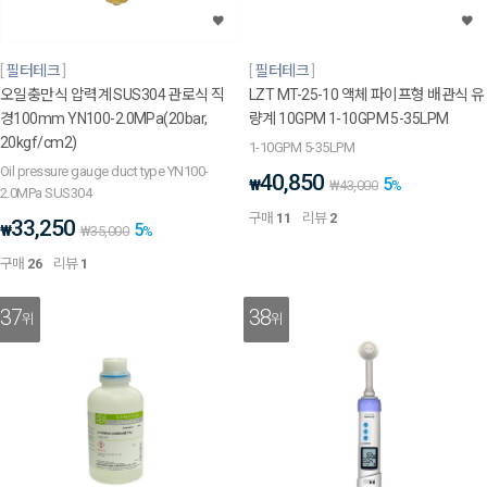
필터테크
필터테크
오일충만식 압력계 SUS304 관로식 직
LZT MT-25-10 액체 파이프형 배관식 유
경100mm YN100-2.0MPa(20bar,
량계 10GPM 1-10GPM 5-35LPM
20kgf/cm2)
1-10GPM 5-35LPM
Oil pressure gauge duct type YN100-
40,850
5
₩
₩
43,000
%
2.0MPa SUS304
구매
11
리뷰
2
33,250
5
₩
₩
35,000
%
구매
26
리뷰
1
37
38
위
위