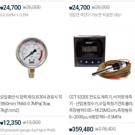
24,700
26,000
24,700
26,000
₩
₩
₩
₩
0.2-2GPM 1-7LPM
정밀한 측정이 가능한 탁월한 성능!
오일충만식 압력계 SUS304 관로식 직
CCT-5320E 전도도계측기, 비저항계측
경60mm YN60-0.7MPa(7bar,
기 - 산업용정수기,수질측정기컨트롤러,
7kgf/cm2)
측정범위0.05~18.25MΩ·cm,측정범위
0~2000㎲,사용압력0~0.5MPa
12,350
13,000
₩
₩
359,480
378,400
₩
₩
Oil pressure gauge duct type YN60-