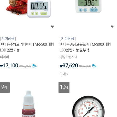
기미상궁
기미상궁
휴대용주방요리타이머TMR-500 대형
휴대용냉장고온도계 TM-3000 대형
LCD 알람기능
LCD알람기능 탈부착
타이머
냉장고온도계
17,100
37,620
5
5
₩
₩
₩
18,000
%
₩
39,600
%
구매
2
9
10
위
위