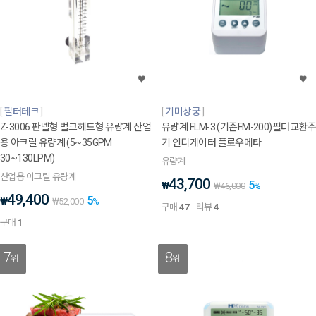
필터테크
기미상궁
Z-3006 판넬형 벌크헤드형 유량계 산업
유량계 FLM-3 (기존FM-200)필터교환주
용 아크릴 유량계 (5~35GPM
기 인디게이터 플로우메타
30~130LPM)
유량계
산업용 아크릴 유량계
43,700
5
₩
₩
46,000
%
49,400
5
₩
₩
52,000
%
구매
47
리뷰
4
구매
1
7
8
위
위