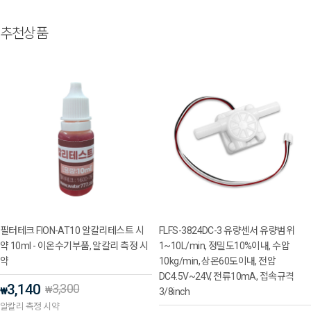
추천상품
필터테크 FION-AT10 알칼리테스트 시
FLFS-3824DC-3 유량센서 유량범위
약 10ml - 이온수기부품, 알칼리 측정 시
1~10L/min, 정밀도10%이내, 수압
약
10kg/min, 상온60도이내, 전압
DC4.5V~24V, 전류10mA, 접속규격
3,140
3,300
₩
₩
3/8inch
알칼리 측정 시약