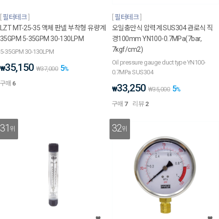
필터테크
필터테크
LZT MT-25-35 액체 판넬 부착형 유량계
오일충만식 압력계 SUS304 관로식 직
35GPM 5-35GPM 30-130LPM
경100mm YN100-0.7MPa(7bar,
7kgf/cm2)
5-35GPM 30-130LPM
Oil pressure gauge duct type YN100-
35,150
5
₩
₩
37,000
%
0.7MPa SUS304
구매
6
33,250
5
₩
₩
35,000
%
구매
7
리뷰
2
31
32
위
위