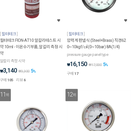
필터테크
필터테크
필터테크 FION-AT10 알칼리테스트 시
압력계 판넬식 (Steel+Brass) 직경62
약 10ml - 이온수기부품, 알칼리 측정 시
0~10kgf/㎠ (0~10bar) 8A(1/4)
약
pressure gauge panel type
알칼리 측정 시약
16,150
5
₩
₩
17,000
%
3,140
5
₩
₩
3,300
%
구매
17
구매
105
리뷰
6
11
12
위
위