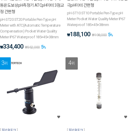
동온도보상pH측정기 ATCpH미터 3점교
극pH미터 간편형
정 간편형
pH-ST10 ST10 Portable Pen-Type pH
Meter Pocket Water Quality Meter IP67
pH-ST20 ST20 Portable Pen-Type pH
Waterproof 185×45×38mm
Meter with ATC(Automatic Temperature
Compensation) Pocket Water Quality
188,100
5
₩
₩
198,000
%
Meter IP67 Waterproof 185×45×38mm
334,400
5
₩
₩
352,000
%
3
4
위
위
필터테크
필터테크