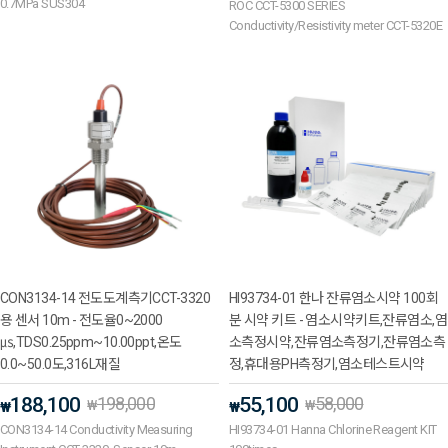
0.7MPa SUS304
ROC CCT-5300 SERIES
Conductivity/Resistivity meter CCT-5320E
CON3134-14 전도도계측기CCT-3320
HI93734-01 한나 잔류염소시약 100회
용 센서 10m - 전도율0~2000
분 시약 키트 - 염소시약키트,잔류염소,염
㎲,TDS0.25ppm~10.00ppt,온도
소측정시약,잔류염소측정기,잔류염소측
0.0~50.0도,316L재질
정,휴대용PH측정기,염소테스트시약
188,100
198,000
55,100
58,000
₩
₩
₩
₩
CON3134-14 Conductivity Measuring
HI93734-01 Hanna Chlorine Reagent KIT