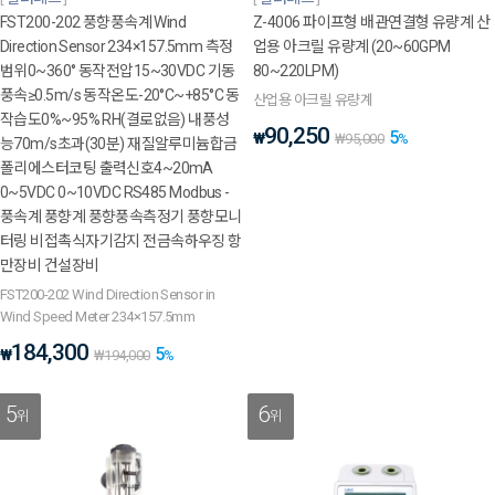
FST200-202 풍향풍속계 Wind
Z-4006 파이프형 배관연결형 유량계 산
Direction Sensor 234×157.5mm 측정
업용 아크릴 유량계 (20~60GPM
범위0~360° 동작전압15~30VDC 기동
80~220LPM)
풍속≥0.5m/s 동작온도-20°C~+85°C 동
산업용 아크릴 유량계
작습도0%~95% RH(결로없음) 내풍성
90,250
5
₩
₩
95,000
%
능70m/s초과(30분) 재질알루미늄합금
폴리에스터코팅 출력신호4~20mA
0~5VDC 0~10VDC RS485 Modbus -
풍속계 풍향계 풍향풍속측정기 풍향모니
터링 비접촉식자기감지 전금속하우징 항
만장비 건설장비
FST200-202 Wind Direction Sensor in
Wind Speed Meter 234×157.5mm
184,300
5
₩
₩
194,000
%
5
6
위
위