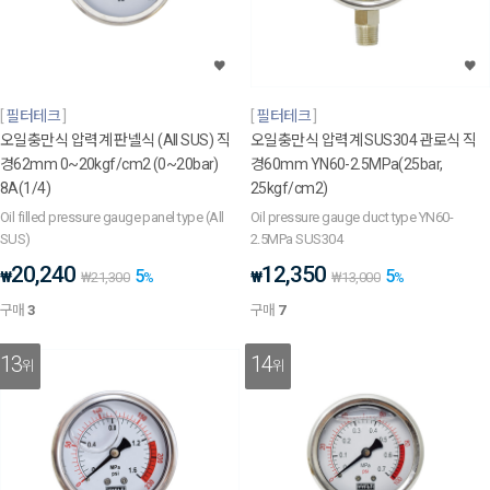
필터테크
필터테크
오일충만식 압력계 판넬식 (All SUS) 직
오일충만식 압력계 SUS304 관로식 직
경62mm 0~20kgf/cm2 (0~20bar)
경60mm YN60-2.5MPa(25bar,
8A(1/4)
25kgf/cm2)
Oil filled pressure gauge panel type (All
Oil pressure gauge duct type YN60-
SUS)
2.5MPa SUS304
20,240
12,350
5
5
₩
₩
₩
21,300
%
₩
13,000
%
구매
3
구매
7
13
14
위
위