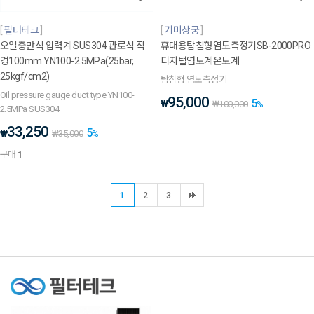
필터테크
기미상궁
오일충만식 압력계 SUS304 관로식 직
휴대용탐침형염도측정기SB-2000PRO
경100mm YN100-2.5MPa(25bar,
디지털염도계온도계
25kgf/cm2)
탐침형 염도측정기
Oil pressure gauge duct type YN100-
95,000
5
₩
₩
100,000
%
2.5MPa SUS304
33,250
5
₩
₩
35,000
%
구매
1
1
2
3