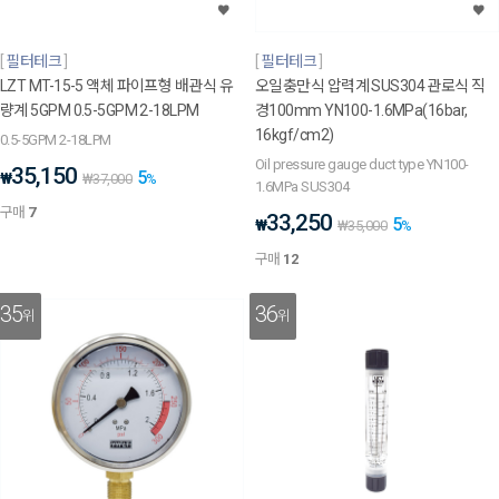
필터테크
필터테크
LZT MT-15-5 액체 파이프형 배관식 유
오일충만식 압력계 SUS304 관로식 직
량계 5GPM 0.5-5GPM 2-18LPM
경100mm YN100-1.6MPa(16bar,
16kgf/cm2)
0.5-5GPM 2-18LPM
Oil pressure gauge duct type YN100-
35,150
5
₩
₩
37,000
%
1.6MPa SUS304
구매
7
33,250
5
₩
₩
35,000
%
구매
12
35
36
위
위