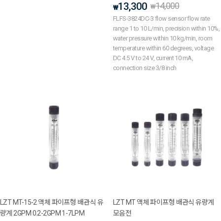
13,300
14,000
₩
₩
FLFS-3824DC-3 flow sensor flow rate
range 1 to 10 L/min, precision within 10%,
water pressure within 10 kg/min, room
temperature within 60 degrees, voltage
DC 4.5 V to 24 V, current 10 mA,
connection size 3/8 inch
LZT MT-15-2 액체 파이프형 배관식 유
LZT MT 액체 파이프형 배관식 유량계
량계 2GPM 0.2-2GPM 1-7LPM
모음전