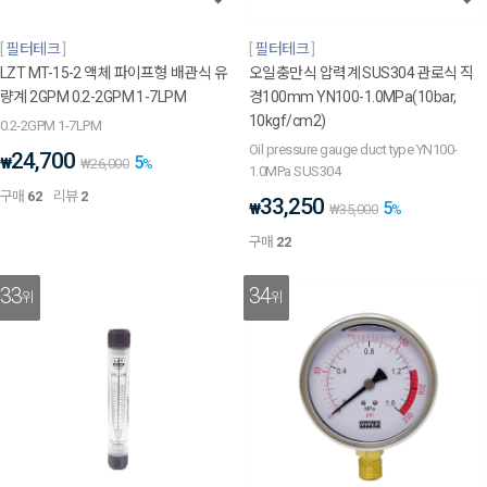
필터테크
필터테크
LZT MT-15-2 액체 파이프형 배관식 유
오일충만식 압력계 SUS304 관로식 직
량계 2GPM 0.2-2GPM 1-7LPM
경100mm YN100-1.0MPa(10bar,
10kgf/cm2)
0.2-2GPM 1-7LPM
Oil pressure gauge duct type YN100-
24,700
5
₩
₩
26,000
%
1.0MPa SUS304
구매
62
리뷰
2
33,250
5
₩
₩
35,000
%
구매
22
33
34
위
위