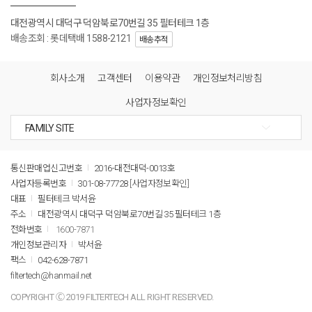
대전광역시 대덕구 덕암북로70번길 35 필터테크 1층
배송조회 : 롯데택배 1588-2121
배송추적
회사소개
고객센터
이용약관
개인정보처리방침
사업자정보확인
통신판매업신고번호
2016-대전대덕-0013호
사업자등록번호
301-08-77728
[사업자정보확인]
대표
필터테크 박서윤
주소
대전광역시 대덕구 덕암북로70번길 35 필터테크 1층
전화번호
1600-7871
개인정보관리자
박서윤
팩스
042-628-7871
filtertech@hanmail.net
COPYRIGHT Ⓒ 2019 FILTERTECH ALL RIGHT RESERVED.