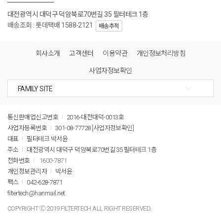
대전광역시 대덕구 덕암북로70번길 35 필터테크 1층
배송조회 : 롯데택배 1588-2121
배송추적
회사소개
고객센터
이용약관
개인정보처리방침
사업자정보확인
통신판매업신고번호
2016-대전대덕-0013호
사업자등록번호
301-08-77728
[사업자정보확인]
대표
필터테크 박서윤
주소
대전광역시 대덕구 덕암북로70번길 35 필터테크 1층
전화번호
1600-7871
개인정보관리자
박서윤
팩스
042-628-7871
filtertech@hanmail.net
COPYRIGHT Ⓒ 2019 FILTERTECH ALL RIGHT RESERVED.