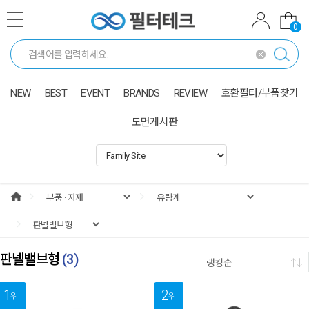
0
NEW
BEST
EVENT
BRANDS
REVIEW
호환필터/부품찾기
도면게시판
판넬밸브형
(
3
)
랭킹순
1
2
위
위