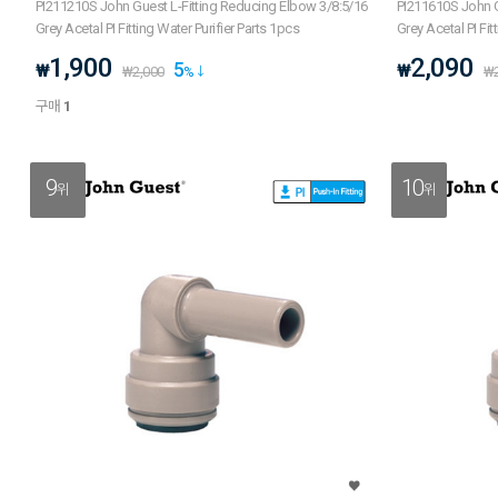
PI211210S John Guest L-Fitting Reducing Elbow 3/8:5/16
PI211610S John G
Grey Acetal PI Fitting Water Purifier Parts 1pcs
Grey Acetal PI Fit
1,900
2,090
5
₩
₩
₩
2,000
%
₩
구매
1
9
10
위
위