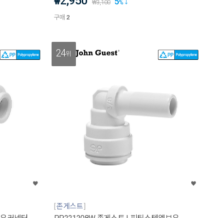
2,950
5
₩
₩
3,100
%
구매
2
24
위
존게스트