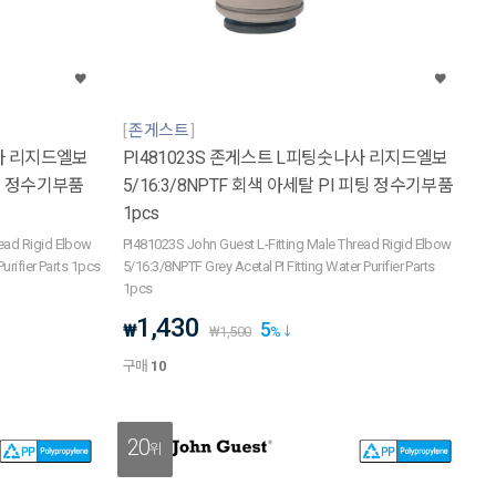
존게스트
나사 리지드엘보
PI481023S 존게스트 L피팅숫나사 리지드엘보
피팅 정수기부품
5/16:3/8NPTF 회색 아세탈 PI 피팅 정수기부품
1pcs
read Rigid Elbow
PI481023S John Guest L-Fitting Male Thread Rigid Elbow
urifier Parts 1pcs
5/16:3/8NPTF Grey Acetal PI Fitting Water Purifier Parts
1pcs
1,430
5
₩
₩
1,500
%
구매
10
20
위