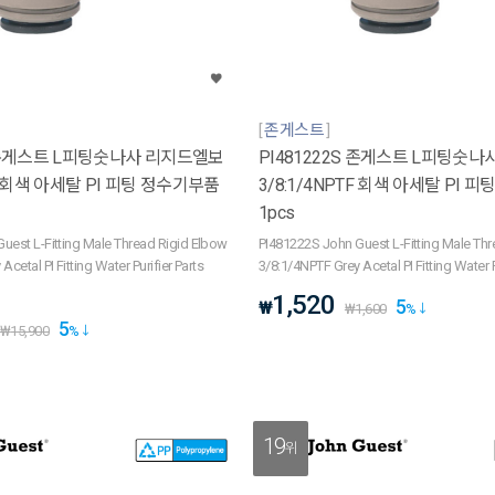
존게스트
S 존게스트 L피팅숫나사 리지드엘보
PI481222S 존게스트 L피팅숫
TF 회색 아세탈 PI 피팅 정수기부품
3/8:1/4NPTF 회색 아세탈 PI 
1pcs
uest L-Fitting Male Thread Rigid Elbow
PI481222S John Guest L-Fitting Male Th
cetal PI Fitting Water Purifier Parts
3/8:1/4NPTF Grey Acetal PI Fitting Water P
1,520
5
₩
₩
1,600
%
5
₩
15,900
%
19
위