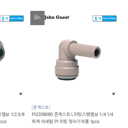
8
위
존게스트
보 1/2:3/8
PI220808S 존게스트 L피팅스템엘보 1/4:1/4
pcs
회색 아세탈 PI 피팅 정수기부품 1pcs