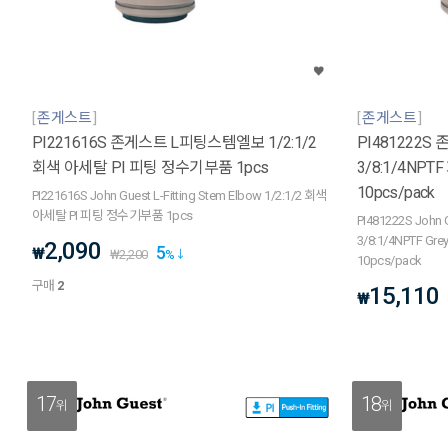
존게스트
존게스트
PI221616S 존게스트 L피팅스템엘보 1/2:1/2
PI481222
회색 아세탈 PI 피팅 정수기부품 1pcs
3/8:1/4NP
10pcs/pack
PI221616S John Guest L-Fitting Stem Elbow 1/2:1/2 회색
아세탈 PI 피팅 정수기부품 1pcs
PI481222S John G
3/8:1/4NPTF Grey A
2,090
5
₩
₩
2,200
%
10pcs/pack
구매
2
15,110
₩
17
18
위
위