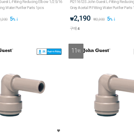
uest L-Fitting Reducing Elbow 1/2:5/16
PI211612S John Guest L-Fitting Reducing Elbow 1/2:3/8
ting Water Purifier Parts 1pcs
Grey Acetal PI Fitting Water Purifier Parts
2,190
5
5
₩
2,200
%
₩
2,300
%
구매
4
11
위