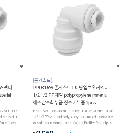
존게스트
우커넥터
PP0316W 존게스트 L피팅엘보우커넥터
terial
1/2:1/2 PP재질 polypropylene material
해수담수화부품 정수기부품 1pcs
CONNECTOR
PP0316W JohnGuest L-Fitting ELBOW CONNECTOR
al seawater
1/2:1/2 PP Material polypropylene material seawater
Parts 1pcs
desalination components Water Purifier Parts 1pcs