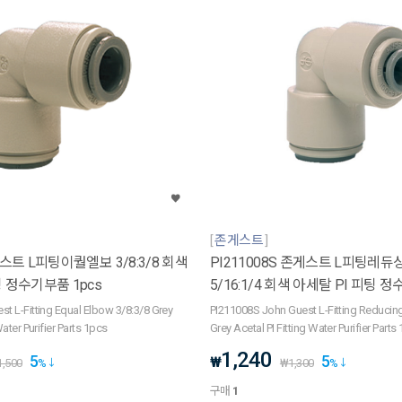
존게스트
게스트 L피팅이퀄엘보 3/8:3/8 회색
PI211008S 존게스트 L피팅레
팅 정수기부품 1pcs
5/16:1/4 회색 아세탈 PI 피팅 정
t L-Fitting Equal Elbow 3/8:3/8 Grey
PI211008S John Guest L-Fitting Reducin
Water Purifier Parts 1pcs
Grey Acetal PI Fitting Water Purifier Parts
1,240
5
5
₩
1,500
%
₩
1,300
%
구매
1