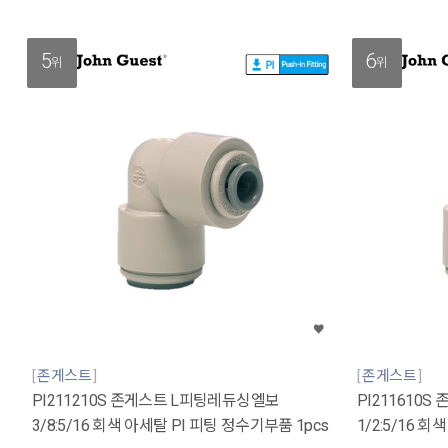
5
6
위
위
존게스트
존게스트
PI211210S 존게스트 L피팅레듀싱엘보
PI211610
3/8:5/16 회색 아세탈 PI 피팅 정수기부품 1pcs
1/2:5/16 