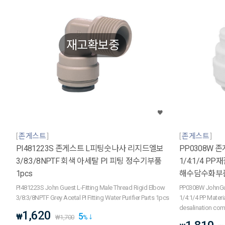
재고확보중
존게스트
존게스트
PI481223S 존게스트 L피팅숫나사 리지드엘보
PP0308W
3/8:3/8NPTF 회색 아세탈 PI 피팅 정수기부품
1/4:1/4 PP재질
1pcs
해수담수화부품
PI481223S John Guest L-Fitting Male Thread Rigid Elbow
PP0308W JohnGu
3/8:3/8NPTF Grey Acetal PI Fitting Water Purifier Parts 1pcs
1/4:1/4 PP Materi
desalination com
1,620
5
₩
₩
1,700
%