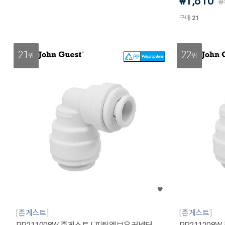
1,810
₩
₩
구매
21
21
22
위
위
존게스트
존게스트