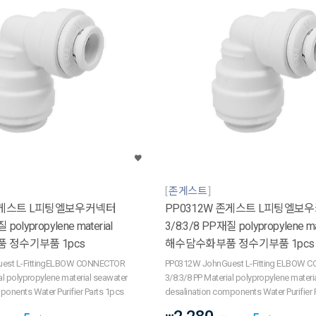
존게스트
 존게스트 L피팅엘보우커넥터
PP0312W 존게스트 L피팅엘보
 polypropylene material
3/8:3/8 PP재질 polypropylene ma
 정수기부품 1pcs
해수담수화부품 정수기부품 1pcs
est L-FittingELBOW CONNECTOR
PP0312W JohnGuest L-Fitting ELBOW 
al polypropylene material seawater
3/8:3/8 PP Material polypropylene materi
ponents Water Purifier Parts 1pcs
desalination components Water Purifier 