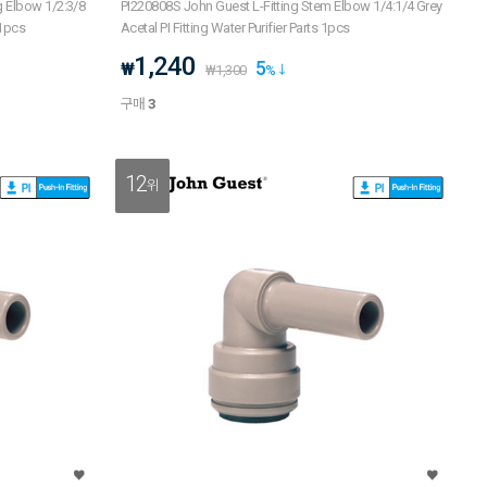
PI220808S John Guest L-Fitting Stem Elbow 1/4:1/4 Grey
 1pcs
Acetal PI Fitting Water Purifier Parts 1pcs
1,240
5
₩
₩
1,300
%
구매
3
12
위