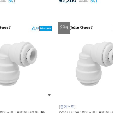
2,280
5
5
₩
1,900
%
₩
2,400
%
23
위
존게스트