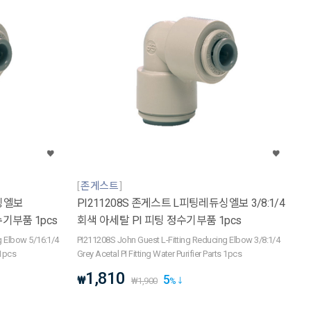
존게스트
듀싱엘보
PI211208S 존게스트 L피팅레듀싱엘보 3/8:1/4
수기부품 1pcs
회색 아세탈 PI 피팅 정수기부품 1pcs
g Elbow 5/16:1/4
PI211208S John Guest L-Fitting Reducing Elbow 3/8:1/4
 1pcs
Grey Acetal PI Fitting Water Purifier Parts 1pcs
1,810
5
₩
₩
1,900
%