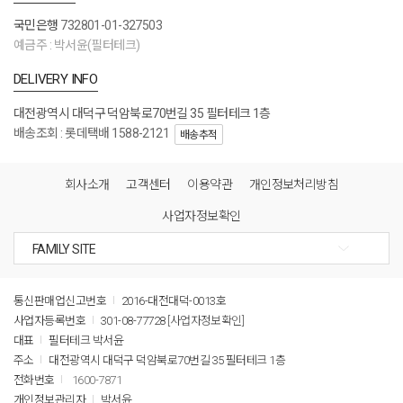
국민은행
732801-01-327503
예금주 : 박서윤(필터테크)
DELIVERY INFO
대전광역시 대덕구 덕암북로70번길 35 필터테크 1층
배송조회 : 롯데택배 1588-2121
배송추적
회사소개
고객센터
이용약관
개인정보처리방침
사업자정보확인
통신판매업신고번호
2016-대전대덕-0013호
사업자등록번호
301-08-77728
[사업자정보확인]
대표
필터테크 박서윤
주소
대전광역시 대덕구 덕암북로70번길 35 필터테크 1층
전화번호
1600-7871
개인정보관리자
박서윤