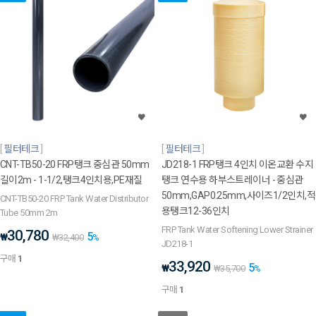
필터테크
필터테크
CNT-TB50-20 FRP탱크 중심관 50mm
JD218-1 FRP탱크 4인치 이온교환 수지
길이2m - 1-1/2,탱크4인치용,PE재질
탱크 연수용 하부스트레이너 - 중심관
50mm,GAP0.25mm,사이즈1/2인치,적
CNT-TB50-20 FRP Tank Water Distributor
용탱크12-36인치
Tube 50mm 2m
FRP Tank Water Softening Lower Strainer
30,780
5
₩
₩
32,400
%
JD218-1
구매
1
33,920
5
₩
₩
35,700
%
구매
1