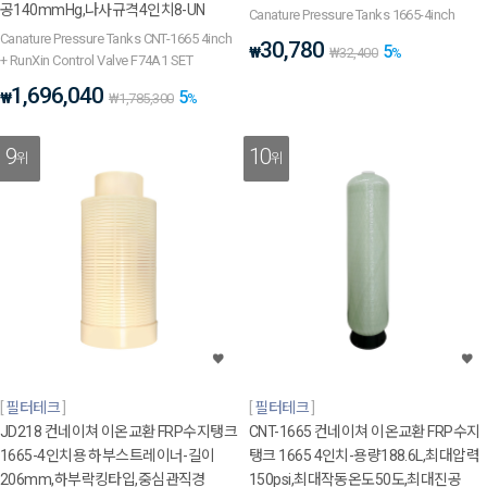
공140mmHg,나사규격4인치8-UN
Canature Pressure Tanks 1665-4inch
Canature Pressure Tanks CNT-1665 4inch
30,780
5
₩
₩
32,400
%
+ RunXin Control Valve F74A1 SET
1,696,040
5
₩
₩
1,785,300
%
9
10
위
위
필터테크
필터테크
JD218 컨네이쳐 이온교환 FRP수지탱크
CNT-1665 컨네이쳐 이온교환 FRP수지
1665-4인치용 하부스트레이너-길이
탱크 1665 4인치-용량188.6L,최대압력
206mm,하부락킹타입,중심관직경
150psi,최대작동온도50도,최대진공