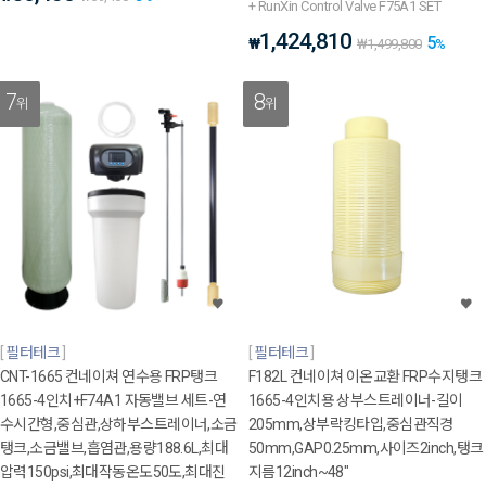
+ RunXin Control Valve F75A1 SET
1,424,810
5
₩
₩
1,499,800
%
7
8
위
위
필터테크
필터테크
CNT-1665 컨네이쳐 연수용 FRP탱크
F182L 컨네이쳐 이온교환 FRP수지탱크
1665-4인치+F74A1 자동밸브 세트-연
1665-4인치용 상부스트레이너-길이
수시간형,중심관,상하부스트레이너,소금
205mm,상부락킹타입,중심관직경
탱크,소금밸브,흡염관,용량188.6L,최대
50mm,GAP0.25mm,사이즈2inch,탱크
압력150psi,최대작동온도50도,최대진
지름12inch~48"