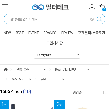
0
NEW
BEST
EVENT
BRANDS
REVIEW
호환필터/부품찾기
도면게시판
1665 4inch
(
10
)
랭킹순
1
2
위
위