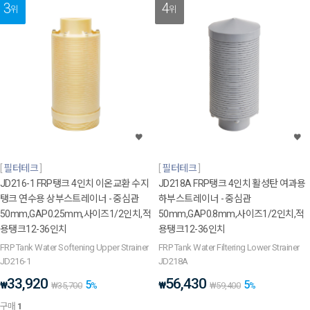
3
4
위
위
필터테크
필터테크
JD216-1 FRP탱크 4인치 이온교환 수지
JD218A FRP탱크 4인치 활성탄 여과용
탱크 연수용 상부스트레이너 - 중심관
하부스트레이너 - 중심관
50mm,GAP0.25mm,사이즈1/2인치,적
50mm,GAP0.8mm,사이즈1/2인치,적
용탱크12-36인치
용탱크12-36인치
FRP Tank Water Softening Upper Strainer
FRP Tank Water Filtering Lower Strainer
JD216-1
JD218A
33,920
56,430
5
5
₩
₩
₩
35,700
%
₩
59,400
%
구매
1