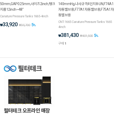
50mm,GAP0.25mm,사이즈2inch,탱크
140mmHg,나사규격4인치8-UN,F74A1
지름12inch~48"
자동밸브용,F77A1자동밸브용,F75A1자
동밸브용
Canature Pressure Tanks 1665-4inch
CNT-1665 Canature Pressure Tanks 1665
33,920
5
₩
₩
35,700
%
4inch
381,430
5
₩
₩
401,500
%
구매
1
필터테크 오프라인 매장