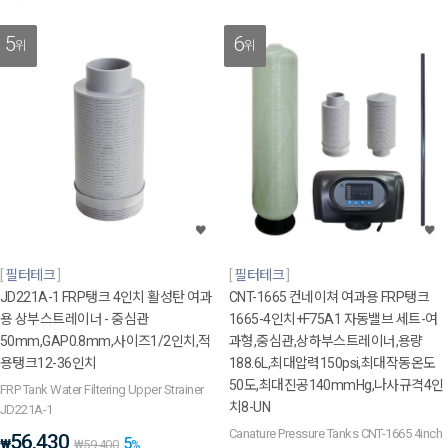
5
6
위
위
필터테크
필터테크
JD221A-1 FRP탱크 4인치 활성탄 여과
CNT-1665 컨네이쳐 여과용 FRP탱크
용 상부스트레이너 - 중심관
1665-4인치+F75A1 자동밸브 세트-여
50mm,GAP0.8mm,사이즈1/2인치,적
과형,중심관,상하부스트레이너,용량
용탱크12-36인치
188.6L,최대압력150psi,최대작동온도
50도,최대진공140mmHg,나사규격4인
FRP Tank Water Filtering Upper Strainer
치8-UN
JD221A-1
Canature Pressure Tanks CNT-1665 4inch
56,430
5
₩
₩
59,400
%