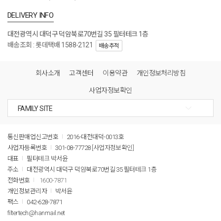
DELIVERY INFO
대전광역시 대덕구 덕암북로70번길 35 필터테크 1층
배송조회 : 롯데택배 1588-2121
배송추적
회사소개
고객센터
이용약관
개인정보처리방침
사업자정보확인
통신판매업신고번호
2016-대전대덕-0013호
사업자등록번호
301-08-77728
[사업자정보확인]
대표
필터테크 박서윤
주소
대전광역시 대덕구 덕암북로70번길 35 필터테크 1층
전화번호
1600-7871
개인정보관리자
박서윤
팩스
042-628-7871
filtertech@hanmail.net