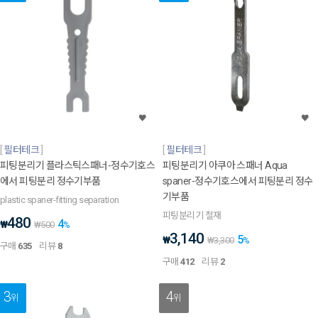
필터테크
필터테크
피팅분리기 플라스틱스패너-정수기호스
피팅분리기 아쿠아 스패너 Aqua
에서 피팅분리 정수기부품
spaner-정수기호스에서 피팅분리 정수
기부품
plastic spaner-fitting separation
피팅분리기 철재
480
4
₩
₩
500
%
3,140
5
₩
₩
3,300
%
구매
635
리뷰
8
구매
412
리뷰
2
3
4
위
위