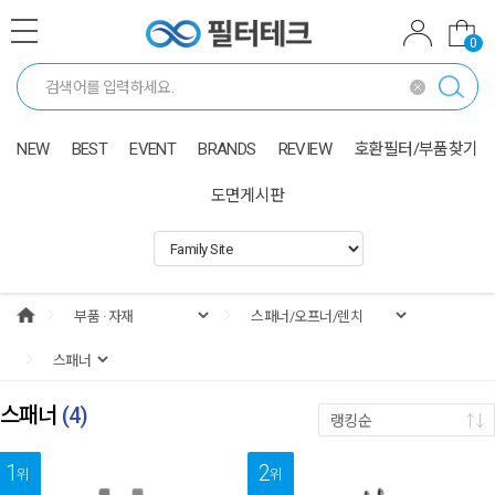
0
NEW
BEST
EVENT
BRANDS
REVIEW
호환필터/부품찾기
도면게시판
스패너
(
4
)
랭킹순
1
2
위
위