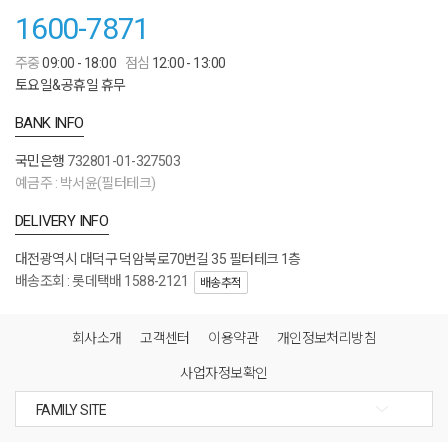
1600-7871
주중
09:00 - 18:00
점심
12:00 - 13:00
토요일&공휴일 휴무
BANK INFO
국민은행
732801-01-327503
예금주 : 박서윤(필터테크)
DELIVERY INFO
대전광역시 대덕구 덕암북로70번길 35 필터테크 1층
배송조회 : 롯데택배 1588-2121
배송추적
회사소개
고객센터
이용약관
개인정보처리방침
사업자정보확인