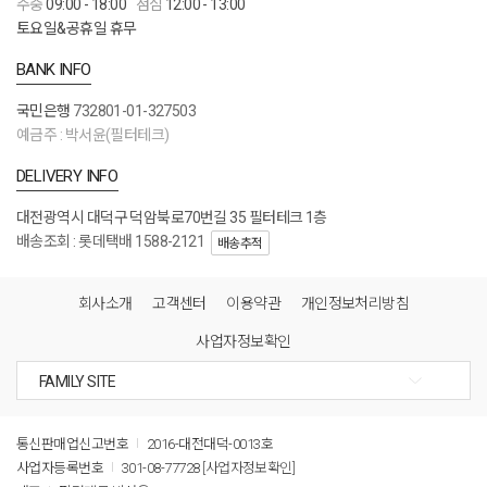
주중
09:00 - 18:00
점심
12:00 - 13:00
토요일&공휴일 휴무
BANK INFO
국민은행
732801-01-327503
예금주 : 박서윤(필터테크)
DELIVERY INFO
대전광역시 대덕구 덕암북로70번길 35 필터테크 1층
배송조회 : 롯데택배 1588-2121
배송추적
회사소개
고객센터
이용약관
개인정보처리방침
사업자정보확인
통신판매업신고번호
2016-대전대덕-0013호
사업자등록번호
301-08-77728
[사업자정보확인]