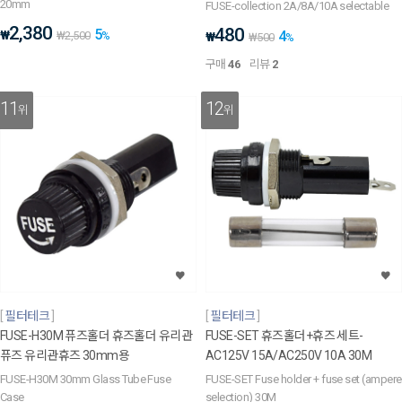
20mm
FUSE-collection 2A/8A/10A selectable
2,380
480
5
₩
4
₩
2,500
%
₩
₩
500
%
구매
46
리뷰
2
11
12
위
위
필터테크
필터테크
FUSE-H30M 퓨즈홀더 휴즈홀더 유리관
FUSE-SET 휴즈홀더+휴즈 세트-
퓨즈 유리관휴즈 30mm용
AC125V 15A/AC250V 10A 30M
FUSE-H30M 30mm Glass Tube Fuse
FUSE-SET Fuse holder + fuse set (ampere
Case
selection) 30M