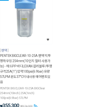
펜텍
PENTEK BIGCLEAR-10-25A 펜텍 빅투
명하우징 254mm(10인치 필터 사용가
능) - 헤드PP 바디LEXAN 컬러블루/투명
규격25A(1") 압력100psi(6.9bar) 유량
57LPM 온도37°C이내사용 에어벤트있
음
PENTEK BIGCLEAR-10-25A BIGClear
254mm(10inch) 25A(1inch)
100psi(6.9bar) 57LPM
355,300
5
₩
₩
374,000
%