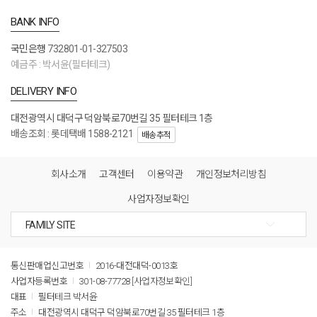
BANK INFO
국민은행
732801-01-327503
예금주 : 박서윤(필터테크)
DELIVERY INFO
대전광역시 대덕구 덕암북로70번길 35 필터테크 1층
배송조회 : 롯데택배 1588-2121
배송추적
회사소개
고객센터
이용약관
개인정보처리방침
사업자정보확인
통신판매업신고번호
2016-대전대덕-0013호
사업자등록번호
301-08-77728
[사업자정보확인]
대표
필터테크 박서윤
주소
대전광역시 대덕구 덕암북로70번길 35 필터테크 1층