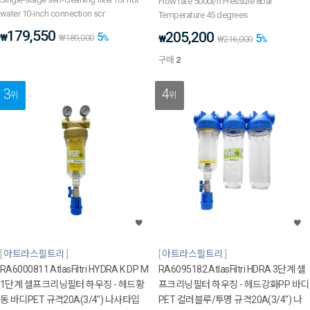
Flow rate 5000l/h Pressure 8bar
water 10-inch connection scr
Temperature 45 degrees
179,550
205,200
5
₩
5
₩
189,000
%
₩
₩
216,000
%
구매
2
3
4
위
위
아트라스필트리
아트라스필트리
RA6000811 AtlasFiltri HYDRA K DP M
RA6095182 AtlasFiltri HDRA 3단계 셀
1단계 셀프크리닝필터 하우징 - 헤드황
프크리닝필터 하우징 - 헤드강화PP 바디
동 바디PET 규격20A(3/4") 나사타입
PET 컬러블루/투명 규격20A(3/4") 나