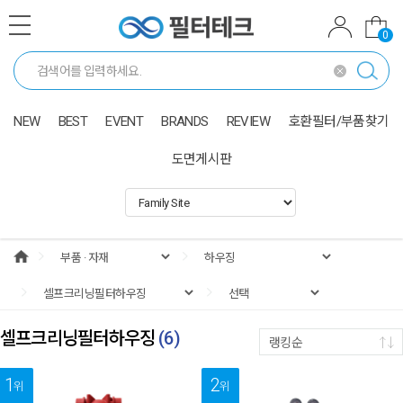
0
NEW
BEST
EVENT
BRANDS
REVIEW
호환필터/부품찾기
도면게시판
셀프크리닝필터하우징
(
6
)
랭킹순
1
2
위
위