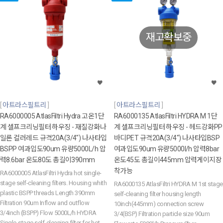
재고확보중
아트라스필트리
아트라스필트리
RA6000005 AtlasFiltri Hydra 고온1단
RA6000135 AtlasFiltri HYDRA M 1단
계 셀프크리닝필터 하우징 - 재질강화나
계 셀프크리닝필터 하우징 - 헤드강화PP
일론 컬러레드 규격20A(3/4") 나사타입
바디PET 규격20A(3/4") 나사타입BSP
BSPP 여과입도90um 유량5000L/h 압
여과입도90um 유량5000l/h 압력8bar
력8.6bar 온도80도 총길이390mm
온도45도 총길이445mm 압력게이지장
착가능
RA6000005 AtlasFiltri Hydra hot single-
stage self-cleaning filters. Housing whith
RA6000135 AtlasFiltri HYDRA M 1st stage
plastic BSPP threads Length 390mm
self-cleaning filter housing length
Filtration 90um Inflow and outflow
10inch(445mm) connection screw
3/4inch (BSPP) Flow 5000L/h HYDRA
3/4(BSP) Filtration particle size 90um
Single-stage self-cleaning filter for hot