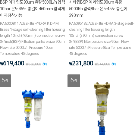
BSP 여과입도90um 유량5000L/h 압력
사타입BSP 여과입도90um 유량
10bar 온도45도 총길이460mm 압력게
5000l/h 압력8bar 온도45도 총길이
이지장착가능
390mm
RA6000811 AtlasFiltri HYDRA K DP M
RA6095182 AtlasFiltri HDRA 3-stage self-
Brass 1-stage self-cleaning filter housing
cleaning filter housing length
length 10inch(460mm) connection screw
10inch(390mm) connection screw
3/4inch(BSP) Filtration particle size 90um
3/4(BSP) filter particle size 90um Flow
Flow rate 5000L/h Pressure 10bar
rate 5000l/h Pressure 8bar Temperature
Temperature 45 degrees
45 degrees
619,400
231,800
5
5
₩
₩
₩
652,000
%
₩
244,000
%
5
6
위
위