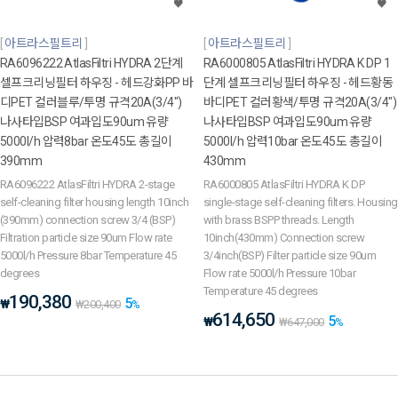
아트라스필트리
아트라스필트리
RA6096222 AtlasFiltri HYDRA 2단계
RA6000805 AtlasFiltri HYDRA K DP 1
셀프크리닝필터 하우징 - 헤드강화PP 바
단계 셀프크리닝필터 하우징 - 헤드황동
디PET 컬러블루/투명 규격20A(3/4")
바디PET 컬러황색/투명 규격20A(3/4")
나사타입BSP 여과입도90um 유량
나사타입BSP 여과입도90um 유량
5000l/h 압력8bar 온도45도 총길이
5000l/h 압력10bar 온도45도 총길이
390mm
430mm
RA6096222 AtlasFiltri HYDRA 2-stage
RA6000805 AtlasFiltri HYDRA K DP
self-cleaning filter housing length 10inch
single-stage self-cleaning filters. Housing
(390mm) connection screw 3/4 (BSP)
with brass BSPP threads. Length
Filtration particle size 90um Flow rate
10inch(430mm) Connection screw
5000l/h Pressure 8bar Temperature 45
3/4inch(BSP) Filter particle size 90um
degrees
Flow rate 5000l/h Pressure 10bar
Temperature 45 degrees
190,380
5
₩
₩
200,400
%
614,650
5
₩
₩
647,000
%