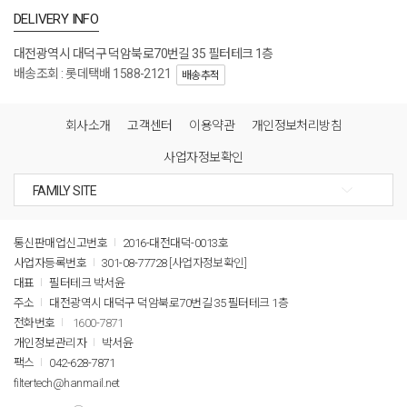
DELIVERY INFO
대전광역시 대덕구 덕암북로70번길 35 필터테크 1층
배송조회 : 롯데택배 1588-2121
배송추적
회사소개
고객센터
이용약관
개인정보처리방침
사업자정보확인
통신판매업신고번호
2016-대전대덕-0013호
사업자등록번호
301-08-77728
[사업자정보확인]
대표
필터테크 박서윤
주소
대전광역시 대덕구 덕암북로70번길 35 필터테크 1층
전화번호
1600-7871
개인정보관리자
박서윤
팩스
042-628-7871
filtertech@hanmail.net