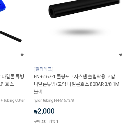
필터테크
압 나일론 튜빙
FN-6167-1 쿨링포그시스템 슬립락용 고압
 고압호스
나일론튜빙/고압 나일론호스 80BAR 3/8 1M
블랙
 + Tubing Cutter
nylon tubing FN-6167 3/8
2,000
₩
구매
23
리뷰
1