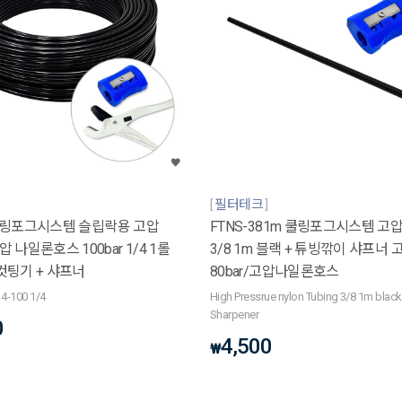
필터테크
0 쿨링포그시스템 슬립락용 고압
FTNS-381m 쿨링포그시스템 고
나일론호스 100bar 1/4 1롤
3/8 1m 블랙 + 튜빙깎이 샤프너
 컷팅기 + 샤프너
80bar/고압나일론호스
14-100 1/4
High Pressrue nylon Tubing 3/8 1m black
Sharpener
0
4,500
₩