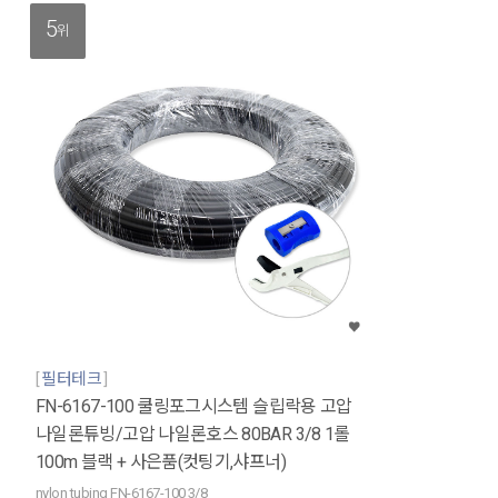
5
위
필터테크
FN-6167-100 쿨링포그시스템 슬립락용 고압
나일론튜빙/고압 나일론호스 80BAR 3/8 1롤
100m 블랙 + 사은품(컷팅기,샤프너)
nylon tubing FN-6167-100 3/8