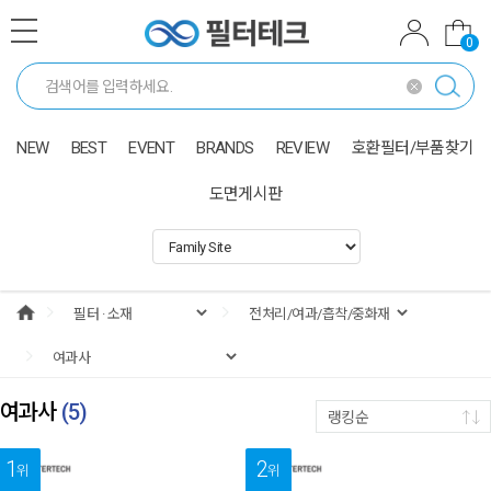
0
NEW
BEST
EVENT
BRANDS
REVIEW
호환필터/부품찾기
도면게시판
여과사
(
5
)
랭킹순
1
2
위
위