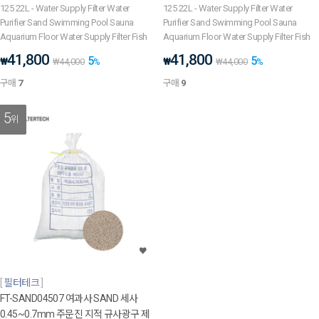
125 22L - Water Supply Filter Water
125 22L - Water Supply Filter Water
Purifier Sand Swimming Pool Sauna
Purifier Sand Swimming Pool Sauna
Aquarium Floor Water Supply Filter Fish
Aquarium Floor Water Supply Filter Fish
41,800
41,800
5
5
₩
₩
₩
44,000
%
₩
44,000
%
구매
7
구매
9
5
위
필터테크
FT-SAND04507 여과사 SAND 세사
0.45~0.7mm 주문진 지적 규사광구 제