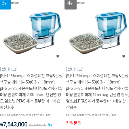
3
4
위
위
필터테크
필터테크
[S]FT-Pitcherpal 스페셜레진 크림&검정
[S]FT-Pitcherpal 스페셜레진 크림&검정
색구슬 메쉬16~50(0.3~1.18mm)
색구슬 메쉬16~50(0.3~1.18mm)
pH6.5~8.5 사온용도최대40도 정수기필
pH6.5~8.5 사온용도최대40도 정수기필
터용 혼합여과재 200L drum-탄산염 경
터용 혼합여과재 1Ton bag-탄산염 경도,
도,염소,납,PFAS 제거 풍부한 마그네슘
염소,납,PFAS 제거 풍부한 마그네슘 항
항산화수
산화수
MEDIA MIXfor Water Pitcher Filter
MEDIA MIXfor Water Pitcher Filter
견적문의
7,543,000
5
₩
₩
7,940,000
%