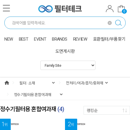
0
NEW
BEST
EVENT
BRANDS
REVIEW
호환필터/부품찾기
도면게시판
정수기필터용 혼합여과재
(
4
)
랭킹순
1
2
위
위