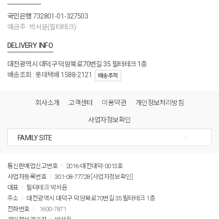
국민은행
732801-01-327503
예금주 : 박서윤(필터테크)
DELIVERY INFO
대전광역시 대덕구 덕암북로70번길 35 필터테크 1층
배송조회 : 롯데택배 1588-2121
배송추적
회사소개
고객센터
이용약관
개인정보처리방침
사업자정보확인
통신판매업신고번호
2016-대전대덕-0013호
사업자등록번호
301-08-77728
[사업자정보확인]
대표
필터테크 박서윤
주소
대전광역시 대덕구 덕암북로70번길 35 필터테크 1층
전화번호
1600-7871