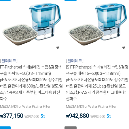
필터테크
필터테크
FT-Pitcherpal 스페셜레진 크림&검정색
[S]FT-Pitcherpal 스페셜레진 크림&검정
구슬 메쉬16~50(0.3~1.18mm)
색구슬 메쉬16~50(0.3~1.18mm)
pH6.5~8.5 사온용도최대40도 정수기필
pH6.5~8.5 사온용도최대40도 정수기필
터용 혼합여과재 630g/L-탄산염 경도,염
터용 혼합여과재 25L bag-탄산염 경도,
소,납,PFAS 제거 풍부한 마그네슘 항산
염소,납,PFAS 제거 풍부한 마그네슘 항
화수
산화수
MEDIA MIXfor Water Pitcher Filter
MEDIA MIXfor Water Pitcher Filter
377,150
942,880
5
5
₩
₩
₩
397,000
%
₩
992,500
%