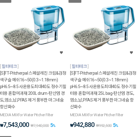
필터테크
필터테크
[S]FT-Pitcherpal 스페셜레진 크림&검정
[S]FT-Pitcherpal 스페셜레진 크림&검정
색구슬 메쉬16~50(0.3~1.18mm)
색구슬 메쉬16~50(0.3~1.18mm)
pH6.5~8.5 사온용도최대40도 정수기필
pH6.5~8.5 사온용도최대40도 정수기필
터용 혼합여과재 200L drum-탄산염 경
터용 혼합여과재 25L bag-탄산염 경도,
도,염소,납,PFAS 제거 풍부한 마그네슘
염소,납,PFAS 제거 풍부한 마그네슘 항
항산화수
산화수
MEDIA MIXfor Water Pitcher Filter
MEDIA MIXfor Water Pitcher Filter
7,543,000
942,880
5
5
₩
₩
₩
7,940,000
%
₩
992,500
%