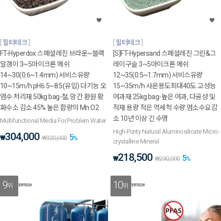
필터테크
필터테크
FT-Hyperdox 스페셜레진 브라운~블랙
[S]FT-Hypersand 스페셜레진 그린&그
알갱이 3~5마이크론 메쉬
레이구슬 3~5마이크론 메쉬
14~30(0.6~1.4mm) 서비스유량
12~35(0.5~1.7mm) 서비스유량
10~15m/h pH6.5~8.5(유입) 다기능 오
15~35m/h 사온용도최대40도 고성능
염수 처리재 50kg bag-철, 망간 환원 황
여과재 25kg bag-높은 여과, 다공성 및
화수소 감소 45% 높은 함량의 Mn O2
적재 용량 적은 역세척 수량 염소수요감
소 10년 이상 긴 수명
Multifunctional Media For Problem Water
High-Purity Natural Aluminosilicate Micro-
304,000
5
₩
₩
320,000
%
crystalline Mineral
218,500
5
₩
₩
230,000
%
9
10
위
위