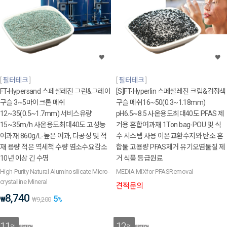
필터테크
필터테크
FT-Hypersand 스페셜레진 그린&그레이
[S]FT-Hyperlin 스페셜레진 크림&검정색
구슬 3~5마이크론 메쉬
구슬 메쉬16~50(0.3~1.18mm)
12~35(0.5~1.7mm) 서비스유량
pH6.5~8.5 사온용도최대40도 PFAS 제
15~35m/h 사온용도최대40도 고성능
거용 혼합여과재 1Ton bag-POU 및 식
여과재 860g/L-높은 여과, 다공성 및 적
수 시스템 사용 이온교환수지와 탄소 혼
재 용량 적은 역세척 수량 염소수요감소
합물 고용량 PFAS제거 유기오염물질 제
10년 이상 긴 수명
거 식품 등급원료
High-Purity Natural Aluminosilicate Micro-
MEDIA MIXfor PFASRemoval
crystalline Mineral
견적문의
8,740
5
₩
₩
9,200
%
11
12