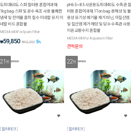
도최대60도 스파 필터용 혼합여과재
pH6.5~8.5 사온용도최대40도 수족관 필
1kg bag-스파 및 온수 욕조 사용 불쾌한
터용 혼합여과재 1Ton bag-용해성 및 불
냄새 및 잔여물 흡착 필수 미네랄 유지 미
용성 유기성 폐기물 제거 타닌, 아질산염
네랄 비드 혼합물
및 질산염 제거 해양 및 담수 수족관 사용
이온교환수지 혼합물
MEDIA MIXForSpaIn-Filter
MEDIA MIXfor Aquarium Filter
59,850
5
₩
₩
63,000
%
견적문의
21
22
위
위
필터테크
필터테크