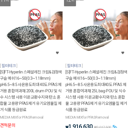
위
위
필터테크
필터테크
[S]FT-Hyperlin 스페셜레진 크림&검정색
[S]FT-Hyperlin 스페셜레진 크림&검정색
구슬 메쉬16~50(0.3~1.18mm)
구슬 메쉬16~50(0.3~1.18mm)
pH6.5~8.5 사온용도최대 40도 PFAS 제
pH6.5~8.5 사온용도최대40도 PFAS 제
거용 혼합여과재 200L drum-POU 및 식
거용 혼합여과재 25L bag-POU 및 식수
수 시스템 사용 이온교환수지와 탄소 혼
시스템 사용 이온교환수지와 탄소 혼합
합물 고용량 PFAS제거 유기오염물질 제
물 고용량 PFAS제거 유기오염물질 제거
거 식품 등급원료
식품 등급원료
MEDIA MIXfor PFASRemoval
MEDIA MIXfor PFASRemoval
견적문의
1,916,630
5
₩
₩
2,017,500
%