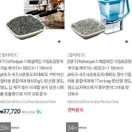
필터테크
필터테크
FT-Coffeepal 스페셜레진 크림&검정색
[S]FT-Pitcherpal 스페셜레진 크림&검정
구슬 메쉬16~50(0.3~1.18mm)
색구슬 메쉬16~50(0.3~1.18mm)
pH6.5~8.5 사온용도최대40도 커피머신
pH6.5~8.5 사온용도최대40도 정수기필
필터용 혼합여과재 650g/L-탄산염 경도,
터용 혼합여과재 1Ton bag-탄산염 경도,
염소, 납 제거 필수 미네랄 유지 낮은 나트
염소,납,PFAS 제거 풍부한 마그네슘 항
륨 방출량으로 지역 규정 준수
산화수
MEDIA MIXfor Coffee Machine Filter
MEDIA MIXfor Water Pitcher Filter
견적문의
37,720
5
₩
₩
39,700
%
33
34
위
위