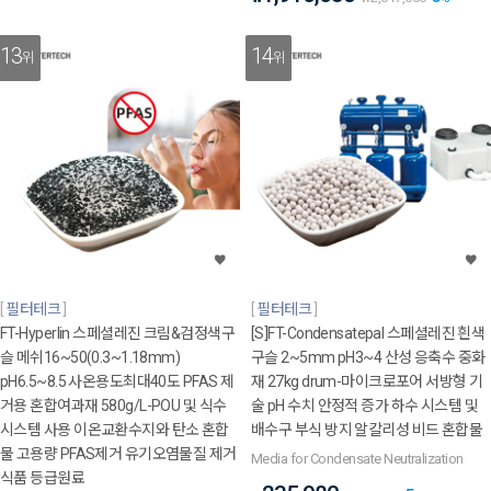
13
14
위
위
필터테크
필터테크
FT-Hyperlin 스페셜레진 크림&검정색구
[S]FT-Condensatepal 스페셜레진 흰색
슬 메쉬16~50(0.3~1.18mm)
구슬 2~5mm pH3~4 산성 응축수 중화
pH6.5~8.5 사온용도최대40도 PFAS 제
재 27kg drum-마이크로포어 서방형 기
거용 혼합여과재 580g/L-POU 및 식수
술 pH 수치 안정적 증가 하수 시스템 및
시스템 사용 이온교환수지와 탄소 혼합
배수구 부식 방지 알칼리성 비드 혼합물
물 고용량 PFAS제거 유기오염물질 제거
Media for Condensate Neutralization
식품 등급원료