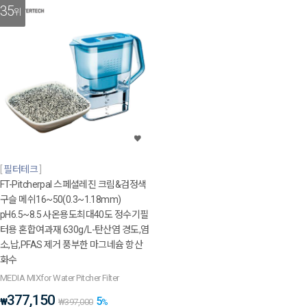
35
위
필터테크
FT-Pitcherpal 스페셜레진 크림&검정색
구슬 메쉬16~50(0.3~1.18mm)
pH6.5~8.5 사온용도최대40도 정수기필
터용 혼합여과재 630g/L-탄산염 경도,염
소,납,PFAS 제거 풍부한 마그네슘 항산
화수
MEDIA MIXfor Water Pitcher Filter
377,150
5
₩
₩
397,000
%