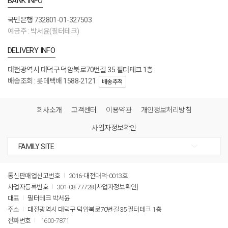
BANK INFO
국민은행
732801-01-327503
예금주 : 박서윤(필터테크)
DELIVERY INFO
대전광역시 대덕구 덕암북로70번길 35 필터테크 1층
배송조회 : 롯데택배 1588-2121
배송추적
회사소개
고객센터
이용약관
개인정보처리방침
사업자정보확인
통신판매업신고번호
2016-대전대덕-0013호
사업자등록번호
301-08-77728
[사업자정보확인]
대표
필터테크 박서윤
주소
대전광역시 대덕구 덕암북로70번길 35 필터테크 1층
전화번호
1600-7871