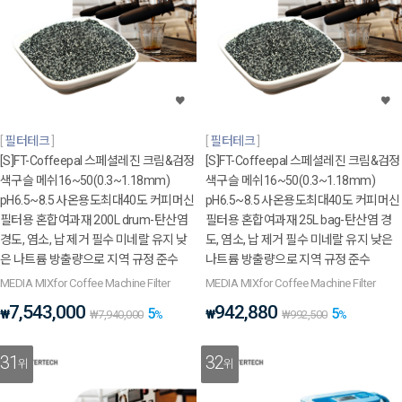
필터테크
필터테크
[S]FT-Coffeepal 스페셜레진 크림&검정
[S]FT-Coffeepal 스페셜레진 크림&검정
색구슬 메쉬16~50(0.3~1.18mm)
색구슬 메쉬16~50(0.3~1.18mm)
pH6.5~8.5 사온용도최대40도 커피머신
pH6.5~8.5 사온용도최대40도 커피머신
필터용 혼합여과재 200L drum-탄산염
필터용 혼합여과재 25L bag-탄산염 경
경도, 염소, 납 제거 필수 미네랄 유지 낮
도, 염소, 납 제거 필수 미네랄 유지 낮은
은 나트륨 방출량으로 지역 규정 준수
나트륨 방출량으로 지역 규정 준수
MEDIA MIXfor Coffee Machine Filter
MEDIA MIXfor Coffee Machine Filter
7,543,000
942,880
5
5
₩
₩
₩
7,940,000
%
₩
992,500
%
31
32
위
위