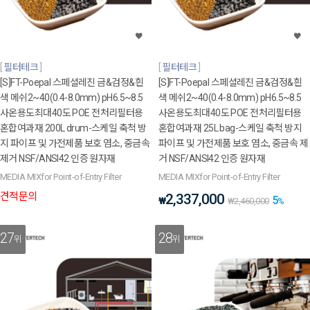
필터테크
필터테크
[S]FT-Poepal 스페셜레진 금&검정&흰
[S]FT-Poepal 스페셜레진 금&검정&흰
색 메쉬2~40(0.4-8.0mm) pH6.5~8.5
색 메쉬2~40(0.4-8.0mm) pH6.5~8.5
사온용도최대40도 POE 전처리필터용
사온용도최대40도 POE 전처리필터용
혼합여과재 200L drum-스케일 축척 방
혼합여과재 25L bag-스케일 축척 방지
지 파이프 및 가전제품 보호 염소, 중금속
파이프 및 가전제품 보호 염소, 중금속 제
제거 NSF/ANSI42 인증 원자재
거 NSF/ANSI42 인증 원자재
MEDIA MIXfor Point-of-Entry Filter
MEDIA MIXfor Point-of-Entry Filter
견적문의
2,337,000
5
₩
₩
2,460,000
%
27
28
위
위