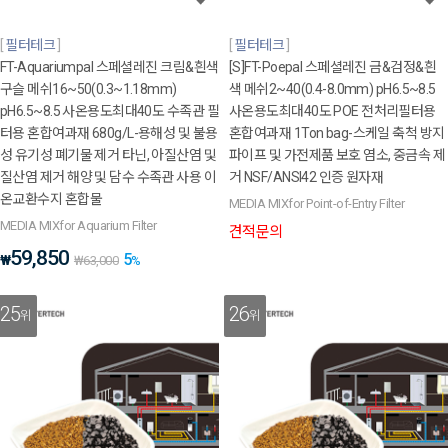
필터테크
필터테크
FT-Aquariumpal 스페셜레진 크림&흰색
[S]FT-Poepal 스페셜레진 금&검정&흰
구슬 메쉬16~50(0.3~1.18mm)
색 메쉬2~40(0.4-8.0mm) pH6.5~8.5
pH6.5~8.5 사온용도최대40도 수족관 필
사온용도최대40도 POE 전처리필터용
터용 혼합여과재 680g/L-용해성 및 불용
혼합여과재 1Ton bag-스케일 축척 방지
성 유기성 폐기물 제거 타닌, 아질산염 및
파이프 및 가전제품 보호 염소, 중금속 제
질산염 제거 해양 및 담수 수족관 사용 이
거 NSF/ANSI42 인증 원자재
온교환수지 혼합물
MEDIA MIXfor Point-of-Entry Filter
MEDIA MIXfor Aquarium Filter
견적문의
59,850
5
₩
₩
63,000
%
25
26
위
위