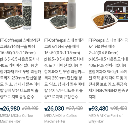
FT-Coffeepal 스페셜레진
FT-Coffeepal 스페셜레진
FT-Poepal 스페셜레진 금
크림&검정색구슬 메쉬
크림&검정색구슬 메쉬
&검정&흰색 메쉬
16~50(0.3~1.18mm)
16~50(0.3~1.18mm)
2~40(0.4-8.0mm)
pH6.5~8.5 사온용도최대
pH6.5~8.5 사온용도최대
pH6.5~8.5 사온용도최대
40도 커피머신 필터용 혼
40도 커피머신 필터용 혼
40도 POE 전처리필터용
합여과재 PET 투명 리필카
합여과재 반투명 리필카트
혼합여과재 950g/L-스케
트리지 250mm-탄산염 경
리지 250mm-탄산염 경
일 축척 방지 파이프 및 가
도, 염소, 납 제거 필수 미네
도, 염소, 납 제거 필수 미네
전제품 보호 염소, 중금속
랄 유지 낮은 나트륨 방출
랄 유지 낮은 나트륨 방출
제거 NSF/ANSI42 인증 
량으로 지역 규정 준수
량으로 지역 규정 준수
자재
26,980
28,400
26,030
27,400
93,480
98,400
₩
₩
₩
₩
₩
₩
MEDIA MIXfor Coffee
MEDIA MIXfor Coffee
MEDIA MIXfor Point-of-
Machine Filter
Machine Filter
Entry Filter