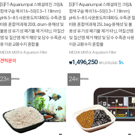
[S]FT-Aquariumpal 스페셜레진 크림&
[S]FT-Aquariumpal 스페셜레진 크림&
흰색구슬 메쉬16~50(0.3~1.18mm)
흰색구슬 메쉬16~50(0.3~1.18mm)
pH6.5~8.5 사온용도최대40도 수족관 필
pH6.5~8.5 사온용도최대40도 수족관 필
터용 혼합여과재 200L drum-용해성 및
터용 혼합여과재 25L bag-용해성 및 불
불용성 유기성 폐기물 제거 타닌, 아질산
용성 유기성 폐기물 제거 타닌, 아질산염
염 및 질산염 제거 해양 및 담수 수족관 사
및 질산염 제거 해양 및 담수 수족관 사용
용 이온교환수지 혼합물
이온교환수지 혼합물
MEDIA MIXfor Aquarium Filter
MEDIA MIXfor Aquarium Filter
견적문의
1,496,250
5
₩
₩
1,575,000
%
23
24
위
위