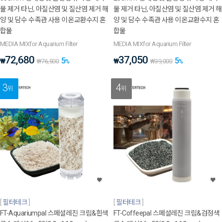
물 제거 타닌, 아질산염 및 질산염 제거 해
물 제거 타닌, 아질산염 및 질산염 제거 해
양 및 담수 수족관 사용 이온교환수지 혼
양 및 담수 수족관 사용 이온교환수지 혼
합물
합물
MEDIA MIXfor Aquarium Filter
MEDIA MIXfor Aquarium Filter
72,680
37,050
5
5
₩
₩
₩
76,500
%
₩
39,000
%
3
4
위
위
필터테크
필터테크
FT-Aquariumpal 스페셜레진 크림&흰색
FT-Coffeepal 스페셜레진 크림&검정색