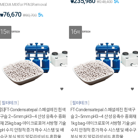
235,980
5
₩
₩
248,400
%
MEDIA MIXfor PFASRemoval
76,670
5
₩
₩
80,700
%
15
16
위
위
필터테크
필터테크
[S]FT-Condensatepal 스페셜레진 흰색
FT-Condensatepal 스페셜레진 흰색구
구슬 2~5mm pH3~4 산성 응축수 중화
슬 2~5mm pH3~4 산성 응축수 중화재
재 25kg bag-마이크로포어 서방형 기술
1kg bag-마이크로포어 서방형 기술 pH
pH 수치 안정적 증가 하수 시스템 및 배
수치 안정적 증가 하수 시스템 및 배수구
수구 부식 방지 알칼리성 비드 혼합물
부식 방지 알칼리성 비드 혼합물