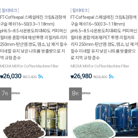
필터테크
필터테크
FT-Coffeepal 스페셜레진 크림&검정색
FT-Coffeepal 스페셜레진 크림&검정색
구슬 메쉬16~50(0.3~1.18mm)
구슬 메쉬16~50(0.3~1.18mm)
pH6.5~8.5 사온용도최대40도 커피머신
pH6.5~8.5 사온용도최대40도 커피머신
필터용 혼합여과재 반투명 리필카트리지
필터용 혼합여과재 PET 투명 리필카트
250mm-탄산염 경도, 염소, 납 제거 필수
리지 250mm-탄산염 경도, 염소, 납 제거
미네랄 유지 낮은 나트륨 방출량으로 지
필수 미네랄 유지 낮은 나트륨 방출량으
역 규정 준수
로 지역 규정 준수
MEDIA MIXfor Coffee Machine Filter
MEDIA MIXfor Coffee Machine Filter
26,030
26,980
5
5
₩
₩
₩
27,400
%
₩
28,400
%
7
8
위
위