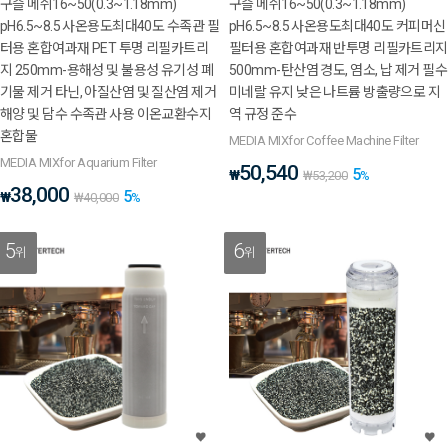
구슬 메쉬16~50(0.3~1.18mm)
구슬 메쉬16~50(0.3~1.18mm)
pH6.5~8.5 사온용도최대40도 수족관 필
pH6.5~8.5 사온용도최대40도 커피머신
터용 혼합여과재 PET 투명 리필카트리
필터용 혼합여과재 반투명 리필카트리지
지 250mm-용해성 및 불용성 유기성 폐
500mm-탄산염 경도, 염소, 납 제거 필수
기물 제거 타닌, 아질산염 및 질산염 제거
미네랄 유지 낮은 나트륨 방출량으로 지
해양 및 담수 수족관 사용 이온교환수지
역 규정 준수
혼합물
MEDIA MIXfor Coffee Machine Filter
MEDIA MIXfor Aquarium Filter
50,540
5
₩
₩
53,200
%
38,000
5
₩
₩
40,000
%
5
6
위
위