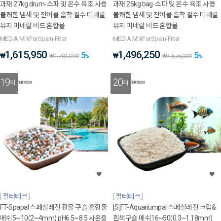
과재 27kg drum-스파 및 온수 욕조 사용
과재 25kg bag-스파 및 온수 욕조 사용
불쾌한 냄새 및 잔여물 흡착 필수 미네랄
불쾌한 냄새 및 잔여물 흡착 필수 미네랄
유지 미네랄 비드 혼합물
유지 미네랄 비드 혼합물
MEDIA MIXForSpaIn-Filter
MEDIA MIXForSpaIn-Filter
1,615,950
1,496,250
5
5
₩
₩
₩
1,701,000
%
₩
1,575,000
%
19
20
위
위
필터테크
필터테크
FT-Spapal 스페셜레진 광물 구슬 혼합물
[S]FT-Aquariumpal 스페셜레진 크림&
메쉬5~10(2~4mm) pH6.5~8.5 사온용
흰색구슬 메쉬16~50(0.3~1.18mm)