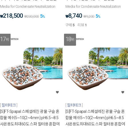
Media for Condensate Neutralization
Media for Condensate Neutralization
218,500
8,740
5
5
₩
₩
₩
230,000
%
₩
9,200
%
구매
5
리뷰
1
17
18
위
위
필터테크
필터테크
[S]FT-Spapal 스페셜레진 광물 구슬 혼
[S]FT-Spapal 스페셜레진 광물 구슬 혼
합물 메쉬5~10(2~4mm) pH6.5~8.5
합물 메쉬5~10(2~4mm) pH6.5~8.5
사온용도최대60도 스파 필터용 혼합여
사온용도최대60도 스파 필터용 혼합여