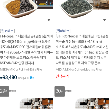
필터테크
필터테크
FT-Poepal 스페셜레진 금&검정&흰색 메
[S]FT-Coffeepal 스페셜레진 크림&검정
쉬2~40(0.4-8.0mm) pH6.5~8.5 사온
색구슬 메쉬16~50(0.3~1.18mm)
용도최대40도 POE 전처리필터용 혼합
pH6.5~8.5 사온용도최대40도 커피머신
여과재 950g/L-스케일 축척 방지 파이프
필터용 혼합여과재 1Ton bag-탄산염 경
및 가전제품 보호 염소, 중금속 제거
도, 염소, 납 제거 필수 미네랄 유지 낮은
NSF/ANSI42 인증 원자재
나트륨 방출량으로 지역 규정 준수
MEDIA MIXfor Point-of-Entry Filter
MEDIA MIXfor Coffee Machine Filter
견적문의
93,480
5
₩
₩
98,400
%
29
30
위
위