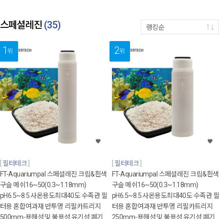
스페셜레진
(
35
)
랭킹순
1
2
위
위
필터테크
필터테크
FT-Aquariumpal 스페셜레진 크림&흰색
FT-Aquariumpal 스페셜레진 크림&흰색
구슬 메쉬16~50(0.3~1.18mm)
구슬 메쉬16~50(0.3~1.18mm)
pH6.5~8.5 사온용도최대40도 수족관 필
pH6.5~8.5 사온용도최대40도 수족관 필
터용 혼합여과재 반투명 리필카트리지
터용 혼합여과재 반투명 리필카트리지
500mm-용해성 및 불용성 유기성 폐기
250mm-용해성 및 불용성 유기성 폐기